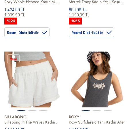
Roxy Whole Hearted Kadın Mavi Lycra
Merrell Tracy Kadın Yeşil Koşu Atleti
1.424,99 TL
899,99 TL
1.899,99 TL
1.199,99 TL
%25
%25
Resmi Distribütör
Resmi Distribütör
Yeni
BILLABONG
ROXY
Billabong In The Waves Kadın Şort
Roxy Surfclassic Tank Kadın Atlet