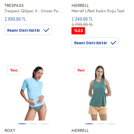
TRESPASS
MERRELL
Trespass Qikpac X - Unisex Packaway Unisex Yağmurluk
Merrell Lifted Kadın Koşu Taytı
2.999,99 TL
1.349,99 TL
1.799,99 TL
Resmi Distribütör
%25
Resmi Distribütör
Yeni
Yeni
ROXY
MERRELL