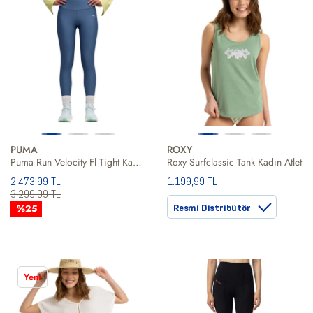
PUMA
ROXY
Puma Run Velocity Fl Tight Kadın Koşu Taytı
Roxy Surfclassic Tank Kadın Atlet
2.473,99 TL
1.199,99 TL
3.299,99 TL
%25
Resmi Distribütör
Yeni