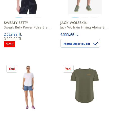
SWEATY BETTY
JACK WOLFSKIN
Sweaty Betty Power Pulse Bra Kadın Fitness Bra
Jack Wolfskin Hiking Alpine Short Kadın Mavi Şort
2.519,99 TL
4.999,99 TL
3.359,99 TL
%25
Resmi Distribütör
Yeni
Yeni