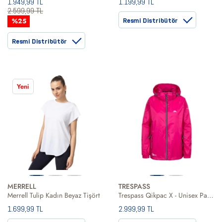
1.949,99 TL
1.199,99 TL
2.599,99 TL
%25
Resmi Distribütör
Resmi Distribütör
Yeni
MERRELL
TRESPASS
Merrell Tulip Kadın Beyaz Tişört
Trespass Qikpac X - Unisex Packaway Unisex Pembe Yağmurluk
1.699,99 TL
2.999,99 TL