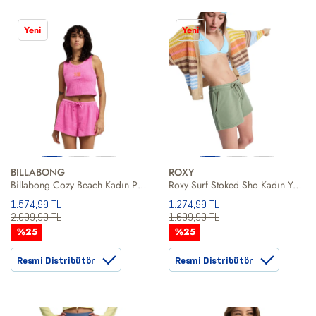
Yeni
Yeni
BILLABONG
ROXY
Billabong Cozy Beach Kadın Pembe Şort
Roxy Surf Stoked Sho Kadın Yeşil Şort
1.574,99 TL
1.274,99 TL
2.099,99 TL
1.699,99 TL
%25
%25
Resmi Distribütör
Resmi Distribütör