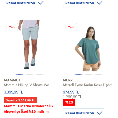
Resmi Distribütör
Resmi Distribütör
Yeni
Yeni
MAMMUT
MERRELL
Mammut Hiking V Shorts Women Kadın Mavi Şort
Merrell Tyme Kadın Koşu Tişört
3.399,99 TL
974,99 TL
1.299,99 TL
Sepette 3.059,99 TL
%25
Mammut Marka Ürünlerde İlk
Alışverişe Özel %10 İndirim
Resmi Distribütör