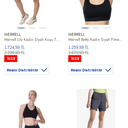
MERRELL
MERRELL
Merrell Lily Kadın Siyah Koşu Taytı
Merrell Betty Kadın Siyah Fitness Bra
1.724,99 TL
1.259,99 TL
2.299,99 TL
1.679,99 TL
%25
%25
Resmi Distribütör
Resmi Distribütör