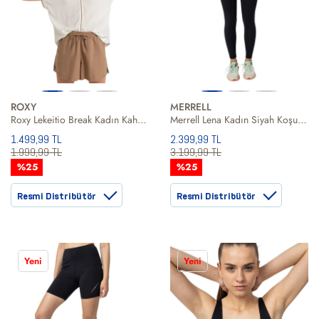
ROXY
MERRELL
Roxy Lekeitio Break Kadın Kahverengi Şort
Merrell Lena Kadın Siyah Koşu Taytı
1.499,99 TL
2.399,99 TL
1.999,99 TL
3.199,99 TL
%25
%25
Resmi Distribütör
Resmi Distribütör
Yeni
Yeni