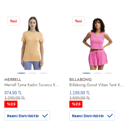
Yeni
Yeni
MERRELL
BILLABONG
Merrell Tyme Kadın Turuncu Koşu Tişört
Billabong Good Vibes Tank Kadın Pembe Atlet
974,99 TL
1.199,99 TL
1.299,99 TL
1.599,99 TL
%25
%25
Resmi Distribütör
Resmi Distribütör