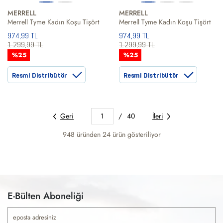
MERRELL
MERRELL
Merrell Tyme Kadın Koşu Tişört
Merrell Tyme Kadın Koşu Tişört
974,99 TL
974,99 TL
1.299,99 TL
1.299,99 TL
%25
%25
Resmi Distribütör
Resmi Distribütör
Geri
1
/
40
İleri
948 üründen
24
ürün gösteriliyor
E-Bülten Aboneliği