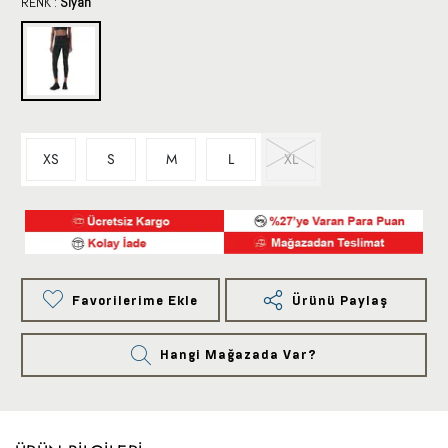
RENK :
Siyah
XS
S
M
L
XL
Favorilerime Ekle
Ürünü Paylaş
Hangi Mağazada Var?