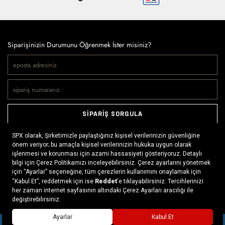
Siparişinizin Durumunu Öğrenmek İster misiniz?
SİPARİŞ SORGULA
Doğaya ve spora tutkuyla bağlı olanların markası SPX, çeşitli
kategorilerde sunduğu spor giyim ürünleri, outdoor ayakkabılar,
ekipman ve aksesuarlar ile, her yerde ve her koşulda doğayla
buluşmayı mümkün kılıyor. Daima aktif bir yaşam tarzını
x
benimseyenlerin ihtiyaç duyabileceği her şey, SPX’in online
mağazasında ziyaretçilerin beğenisine sunuluyor.
Daha fazlası >
SEPETE EKLE