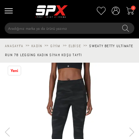
0
ANASAYFA
>>
KADIN
>>
GIYIM
>>
ELBISE
>>
SWEATY BETTY ULTIMATE
RUN 78 LEGGING KADIN SIYAH KOŞU TAYTI
Yeni