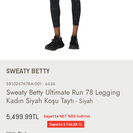
SWEATY BETTY
SB10267A78A-001 - 6636
Sweaty Betty Ultimate Run 78 Legging
Kadın Siyah Koşu Taytı
- Siyah
5,499.99
TL
Sepette NET %50 İndirim
Sepette 2.749,99 TL