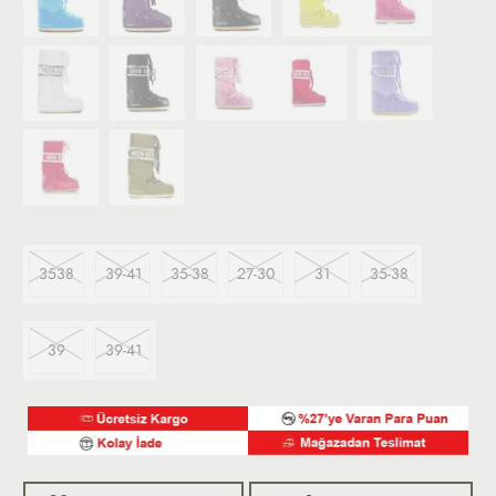
3538
39-41
35-38
27-30
31
35-38
39
39-41