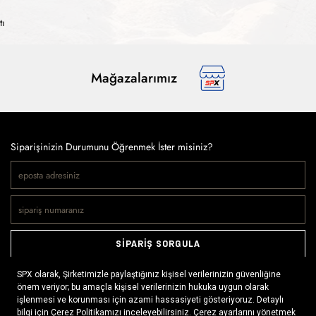
tı
Mağazalarımız
Siparişinizin Durumunu Öğrenmek İster misiniz?
SİPARİŞ SORGULA
Doğaya ve spora tutkuyla bağlı olanların markası SPX, çeşitli
kategorilerde sunduğu spor giyim ürünleri, outdoor ayakkabılar,