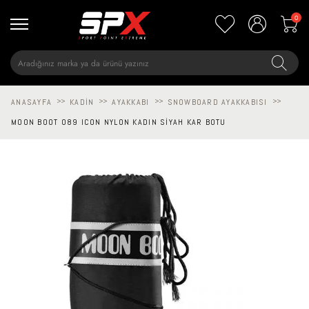
0
ANASAYFA
>>
KADIN
>>
AYAKKABI
>>
SNOWBOARD AYAKKABISI
>>
MOON BOOT 089 ICON NYLON KADIN SIYAH KAR BOTU