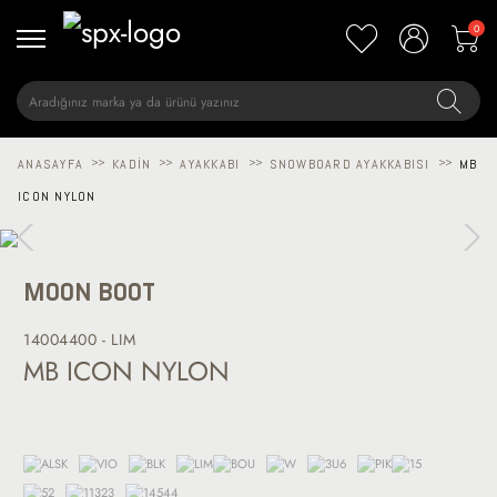
0
ANASAYFA
>>
KADIN
>>
AYAKKABI
>>
SNOWBOARD AYAKKABISI
>>
MB
ICON NYLON
MOON BOOT
14004400 - LIM
MB ICON NYLON