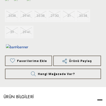
3538
39-41
35-38
27-30
31
35-38
39
39-41
Favorilerime Ekle
Ürünü Paylaş
Hangi Mağazada Var?
ÜRÜN BILGILERI