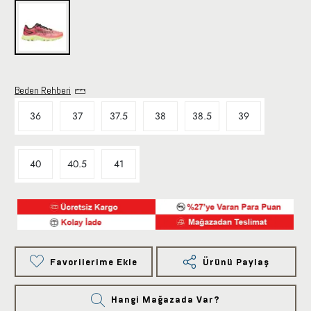
Beden Rehberi
36
37
37.5
38
38.5
39
40
40.5
41
Favorilerime Ekle
Ürünü Paylaş
Hangi Mağazada Var?