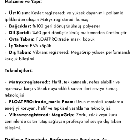
Malzeme ve Yapı:
Üst Kısım:
Kevlar:registered: ve yüksek dayanımlı poliamid
ipliklerden oluşan Matryx:registered: kumaş
Bağcıklar:
%100 geri dönüştürülmüş polyester
Dil Şeridi:
%60 geri dönüştürülmüş malzemeden üretilmiştir
Orta Taban:
FLOATPRO:trade_mark: köpük
İç Taban:
EVA köpük
Dış Taban:
Vibram:registered: MegaGrip yüksek performanslı
kauçuk bileşimi
Teknolojileri:
Matryx:registered::
Hafif, tek katmanlı, nefes alabilir ve
aşınmaya karşı yüksek dayanıklılık sunan ileri seviye kumaş
teknolojisi.
FLOATPRO:trade_mark: Foam:
Uzun mesafeli koşularda
enerjiyi koruyan, hafif ve tepkisel yastıklama teknolojisi.
Vibram:registered: MegaGrip:
Zorlu, ıslak veya kuru
zeminlerde üstün tutuş sağlayan profesyonel seviye dış taban
bileşimi.
Dağların Zirvesinde, Performansın Sınırlarını Aş