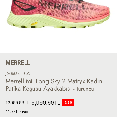
MERRELL
J068656 - BLC
Merrell Mtl Long Sky 2 Matryx Kadın
Patika Koşusu Ayakkabısı
- Turuncu
9,099.99
TL
12999.99 TL
%30
RENK :
Turuncu