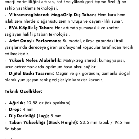
enerji verimliliğini artıran, hafif ve yüksek geri tepme özelliğine
sahip yastıklama teknolojisi.
Vibram:registered: MegaGrip Dış Taban:
Hem kuru hem
ıslak zeminlerde olağanüstü zemin tutuşu ve dayanıklılık sunar.
EVA Köpük İç Taban:
Her adımda yumuşaklık ve konfor
sağlayan hafif iç taban teknolojisi.
Atlet Onaylı Performans:
Bu model, dünya çapındaki trail
yarışlarında dereceye giren profesyonel koşucular tarafından tercih
edilmektedir.
Yüksek Nefes Alabilirlik:
Matryx:registered: kumaş yapısı,
uzun antrenmanlarda optimum hava akışı sağlar.
Dijital Baskı Tasarımı:
Özgün ve şık görünüm; zamanla doğal
olarak yumuşayan renk geçişleriyle karakter kazanır.
Teknik Özellikler:
Ağırlık:
10.58 oz (tek ayakkabı)
Drop:
4 mm
Diş Derinliği (Lug):
5 mm
Taban Yüksekliği (Stack Height):
23.5 mm topuk / 19.5 mm
ön taban