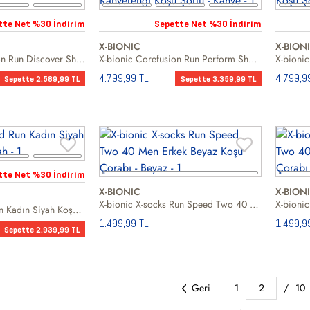
tte Net %30 İndirim
Sepette Net %30 İndirim
X-BIONIC
X-BION
X-bionic Corefusion Run Discover Shorts Kadın Koşu Şortu
X-bionic Corefusion Run Perform Shorts Men Erkek Kahverengi Koşu Şortu
4.799,99 TL
4.799,9
Sepette 2.589,99 TL
Sepette 3.359,99 TL
tte Net %30 İndirim
X-BIONIC
X-BION
X-bionic X-socks Run Speed Two 40 Men Erkek Beyaz Koşu Çorabı
X-bionic Xceed Run Kadın Siyah Koşu Tişört
1.499,99 TL
1.499,9
Sepette 2.939,99 TL
Geri
1
2
/
10