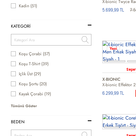
Kadin (51)
5.699,99 TL
7.
KATEGORİ
Yeni
Koşu Çorabi (57)
Koşu T-Shirt (39)
Sepe
Içlik Üst (29)
X-BIONIC
Koşu Şortu (20)
6.299,99 TL
Kayak Çorabi (19)
Tümünü Göster
BEDEN
Sepe