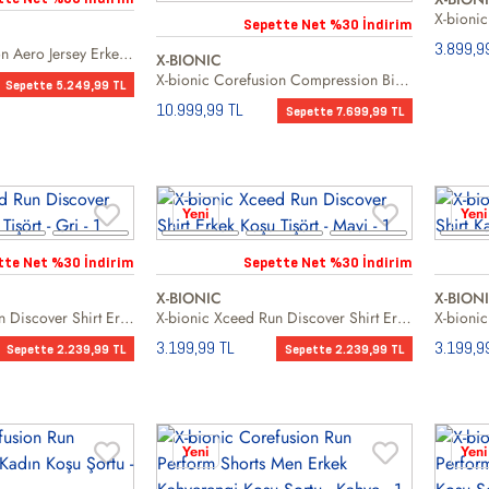
Sepette Net %30 İndirim
3.899,9
X-bionic Corefusion Aero Jersey Erkek Tişört
X-BIONIC
X-bionic Corefusion Compression Bib Shorts Erkek Şort
Sepette 5.249,99 TL
10.999,99 TL
Sepette 7.699,99 TL
Yeni
Yeni
tte Net %30 İndirim
Sepette Net %30 İndirim
X-BIONIC
X-BION
X-bionic Xceed Run Discover Shirt Erkek Koşu Tişört
X-bionic Xceed Run Discover Shirt Erkek Koşu Tişört
3.199,99 TL
3.199,9
Sepette 2.239,99 TL
Sepette 2.239,99 TL
Yeni
Yeni