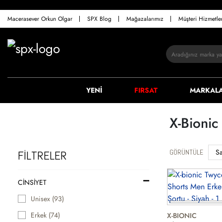
Macerasever Orkun Olgar
SPX Blog
Mağazalarımız
Müşteri Hizmetl
YENİ
FIRSAT
MARKAL
X-Bionic
GÖRÜNTÜLE
FİLTRELER
CINSIYET
Unisex (93)
Erkek (74)
X-BIONIC