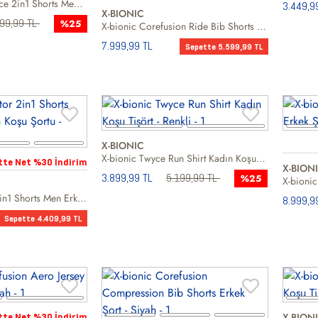
X-bionic Twyce Race 2in1 Shorts Men Erkek Siyah Koşu Şortu
3.449,9
X-BIONIC
599,99 TL
%25
X-bionic Corefusion Ride Bib Shorts Men Erkek Siyah Bisiklet Şortu
7.999,99 TL
Sepette 5.599,99 TL
X-BIONIC
X-bionic Twyce Run Shirt Kadın Koşu Tişört
tte Net %30 İndirim
X-BION
3.899,99 TL
5.199,99 TL
%25
X-bionic Effektor 2in1 Shorts Men Erkek Siyah Koşu Şortu
8.999,9
Sepette 4.409,99 TL
X-BION
tte Net %30 İndirim