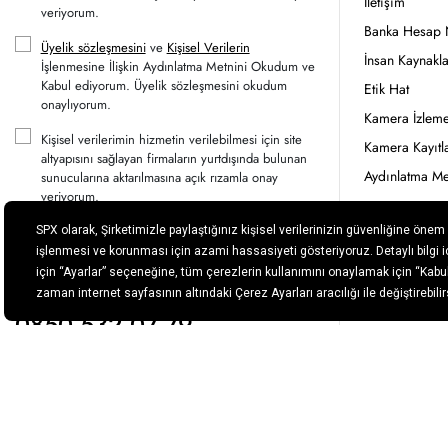
İletişim
veriyorum.
Banka Hesap 
Üyelik sözleşmesini
ve
Kişisel Verilerin
İnsan Kaynakla
İşlenmesine İlişkin Aydınlatma Metnini Okudum ve
Kabul ediyorum. Üyelik sözleşmesini okudum
Etik Hat
onaylıyorum.
Kamera İzleme
Kişisel verilerimin hizmetin verilebilmesi için site
Kamera Kayıtla
altyapısını sağlayan firmaların yurtdışında bulunan
Aydınlatma Me
sunucularına aktarılmasına açık rızamla onay
veriyorum.
SPX Destek
ÜYE OL
Müşteri Hizmetleri
0850 532 07 79
Mağa