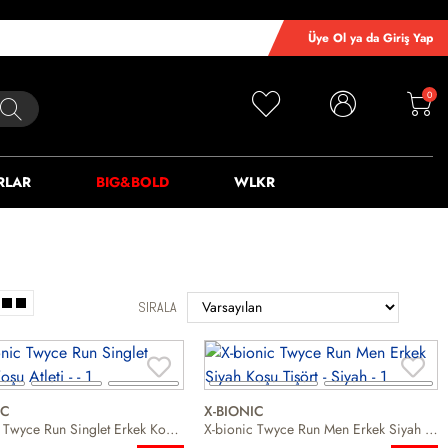
Üye Ol ya da Giriş Yap
0
RLAR
BIG&BOLD
WLKR
SIRALA
IC
X-BIONIC
X-bionic Twyce Run Singlet Erkek Koşu Atleti
X-bionic Twyce Run Men Erkek Siyah Koşu Tişört