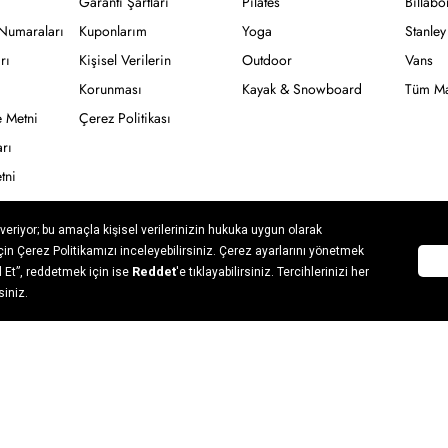
Garanti Şartları
Pilates
Billab
Numaraları
Kuponlarım
Yoga
Stanley
rı
Kişisel Verilerin
Outdoor
Vans
Korunması
Kayak & Snowboard
Tüm Ma
 Metni
Çerez Politikası
rı
tni
 Hattı
zalarımız