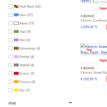
Multi Renk (32)
Sepe
Mavi (27)
X-BIONIC
Beyaz (13)
3.699,99 TL
Yeşil (9)
Mor (6)
Kahverengi (4)
Yeni
Pembe (4)
Sepe
Metalik (4)
X-BIONIC
Kırmızı (2)
4.199,99 TL
Turuncu (2)
Sarı (1)
FIYAT