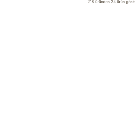
218 üründen
24
ürün göste