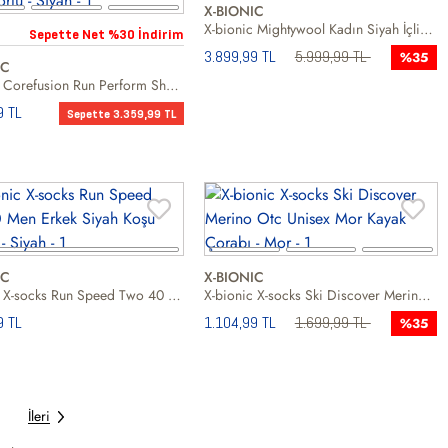
X-BIONIC
X-bionic Mightywool Kadın Siyah İçlik Alt
Sepette Net %30 İndirim
3.899,99 TL
5.999,99 TL
%35
IC
X-bionic Corefusion Run Perform Shorts Men Erkek Siyah Koşu Şortu
9 TL
Sepette 3.359,99 TL
IC
X-BIONIC
X-bionic X-socks Run Speed Two 40 Men Erkek Siyah Koşu Çorabı
X-bionic X-socks Ski Discover Merino Otc Unisex Mor Kayak Çorabı
9 TL
1.104,99 TL
1.699,99 TL
%35
İleri