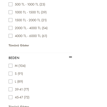
500 TL - 1000 TL (23)
1000 TL - 1500 TL (39)
1500 TL - 2000 TL (21)
2000 TL - 4000 TL (54)
4000 TL - 6000 TL (61)
Tümünü Göster
BEDEN
M (104)
S (91)
L (89)
39-41 (77)
45-47 (72)
Tümünü Göster