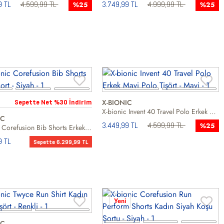
9 TL
4.599,99 TL
3.749,99 TL
4.999,99 TL
%25
%25
X-BIONIC
Sepette Net %30 İndirim
X-bionic Invent 40 Travel Polo Erkek Mavi Polo Tişört
IC
3.449,99 TL
4.599,99 TL
%25
X-bionic Corefusion Bib Shorts Erkek Şort
9 TL
Sepette 6.299,99 TL
Yeni
IC