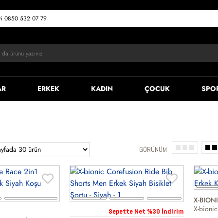
eri 0850 532 07 79
AR
ERKEK
KADIN
ÇOCUK
SPO
GÖRÜNÜM
X-BION
Sepette Net %30 İndirim