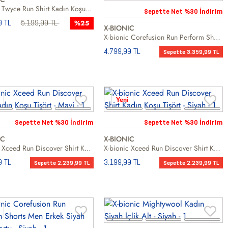
X-bionic Twyce Run Shirt Kadın Koşu Tişört
Sepette Net %30 İndirim
9 TL
5.199,99 TL
%25
X-BIONIC
X-bionic Corefusion Run Perform Shorts Kadın Siyah Koşu Şortu
4.799,99 TL
Sepette 3.359,99 TL
Yeni
Sepette Net %30 İndirim
Sepette Net %30 İndirim
IC
X-BIONIC
X-bionic Xceed Run Discover Shirt Kadın Koşu Tişört
X-bionic Xceed Run Discover Shirt Kadın Koşu Tişört
9 TL
3.199,99 TL
Sepette 2.239,99 TL
Sepette 2.239,99 TL