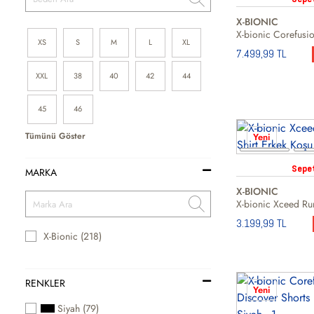
X-BIONIC
XS
S
M
L
XL
7.499,99 TL
XXL
38
40
42
44
45
46
Tümünü Göster
Yeni
Sepe
MARKA
X-BIONIC
3.199,99 TL
X-Bionic (218)
RENKLER
Yeni
Siyah (79)