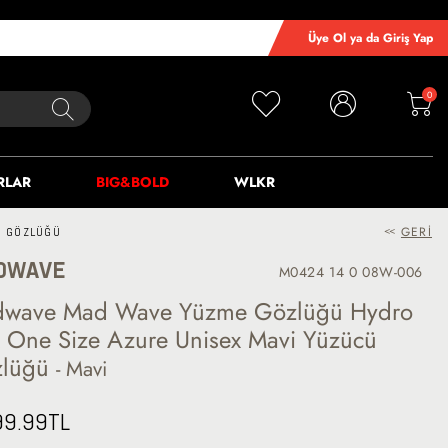
Üye Ol ya da Giriş Yap
0
RLAR
BIG&BOLD
WLKR
<<
GERI
Ü GÖZLÜĞÜ
DWAVE
M0424 14 0 08W-006
wave Mad Wave Yüzme Gözlüğü Hydro
x One Size Azure Unisex Mavi Yüzücü
zlüğü
- Mavi
99.99
TL