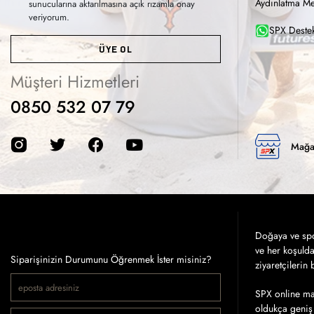
Aydınlatma Me
sunucularına aktarılmasına açık rızamla onay
veriyorum.
SPX Destek
ÜYE OL
Müşteri Hizmetleri
0850 532 07 79
Mağa
Doğaya ve spor
ve her koşuld
Siparişinizin Durumunu Öğrenmek İster misiniz?
ziyaretçilerin
SPX online mağ
oldukça geniş 