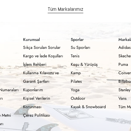
Tüm Markalarımız
Kurumsal
Sporlar
Markal
Sıkça Sorulan Sorular
Su Sporları
Adidas
Kargo ve İade Koşulları
Tenis
Skeche
İşlem Rehberi
Koşu & Yürüyüş
Puma
Kullanma Kılavuzu ve
Kamp
Conver
Garanti Şartları
Pilates
Billab
Numaraları
Kuponlarım
Yoga
Stanley
rı
Kişisel Verilerin
Outdoor
Vans
Korunması
Kayak & Snowboard
Tüm Ma
 Metni
Çerez Politikası
rı