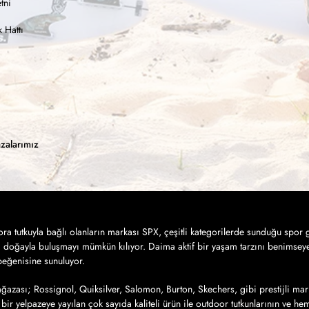
tni
 Hattı
zalarımız
a tutkuyla bağlı olanların markası SPX, çeşitli kategorilerde sunduğu spor g
a doğayla buluşmayı mümkün kılıyor. Daima aktif bir yaşam tarzını benimseye
 beğenisine sunuluyor.
azası; Rossignol, Quiksilver, Salomon, Burton, Skechers, gibi prestijli mar
bir yelpazeye yayılan çok sayıda kaliteli ürün ile outdoor tutkunlarının ve h