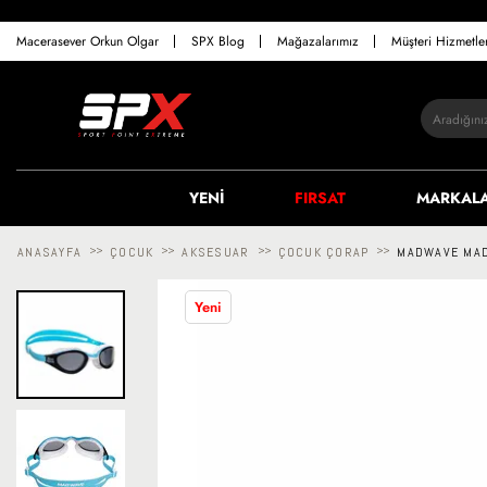
Macerasever Orkun Olgar
SPX Blog
Mağazalarımız
Müşteri Hizmetl
YENİ
FIRSAT
MARKAL
ANASAYFA
>>
ÇOCUK
>>
AKSESUAR
>>
ÇOCUK ÇORAP
>>
MADWAVE MAD
Yeni