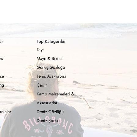
ar
Top Kategoriler
Tayt
rs
Mayo & Bikini
Güneş Gözlüğü
se
Tenis Ayakkabısı
ong
Çadır
Kamp Malzemeleri &
Aksesuarları
rkalar
Deniz Gözlüğü
Deniz Şortu