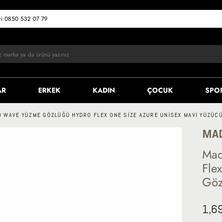
eri 0850 532 07 79
AR
ERKEK
KADIN
ÇOCUK
SPO
 WAVE YÜZME GÖZLÜĞÜ HYDRO FLEX ONE SIZE AZURE UNISEX MAVI YÜZÜC
MA
Mad
Fle
Gö
1,6