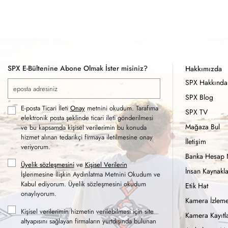
SPX E-Bültenine Abone Olmak İster misiniz?
Hakkımızda
SPX Hakkında
SPX Blog
E-posta Ticari İleti
Onay
metnini okudum. Tarafıma
SPX TV
elektronik posta şeklinde ticari ileti gönderilmesi
Mağaza Bul
ve bu kapsamda kişisel verilerimin bu konuda
hizmet alınan tedarikçi firmaya iletilmesine onay
İletişim
veriyorum.
Banka Hesap 
Üyelik sözleşmesini
ve
Kişisel Verilerin
İnsan Kaynakla
İşlenmesine İlişkin Aydınlatma Metnini Okudum ve
Kabul ediyorum. Üyelik sözleşmesini okudum
Etik Hat
onaylıyorum.
Kamera İzleme
Kişisel verilerimin hizmetin verilebilmesi için site
Kamera Kayıtla
altyapısını sağlayan firmaların yurtdışında bulunan