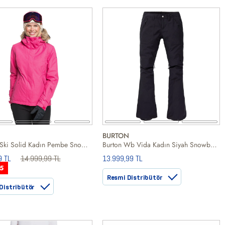
BURTON
Roxy Jet Ski Solid Kadın Pembe Snowboard Ceketi
Burton Wb Vida Kadın Siyah Snowboard Pantolonu
9 TL
14.999,99 TL
13.999,99 TL
5
Resmi Distribütör
Distribütör