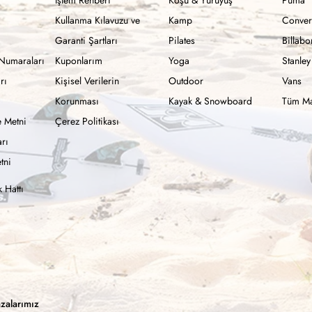
Kullanma Kılavuzu ve
Kamp
Conver
Garanti Şartları
Pilates
Billab
Numaraları
Kuponlarım
Yoga
Stanley
rı
Kişisel Verilerin
Outdoor
Vans
Korunması
Kayak & Snowboard
Tüm Ma
 Metni
Çerez Politikası
rı
tni
 Hattı
zalarımız