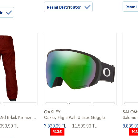
Resmi 
Resmi Distribütör
ör
OAKLEY
SALOM
Burton Mb Cargo Mid Erkek Kırmızı Snowboard Pantolonu
Oakley Flight Path Unisex Goggle
999,99 TL
7.539,99 TL
11.599,99 TL
8.839,9
%35
%3