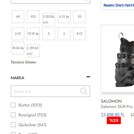
Resmi Distribüt
4-8
XXS
S (53-56
6-12 Ay
XS
cm)
6-10
12-18 Ay
S
3
8-12
18-24 Ay
L (59-62
cm)
Tümünü Göster
MARKA
SALOMON
Burton (1013)
13.498,99 TL
1
Rossignol (753)
%25
Quiksilver (541)