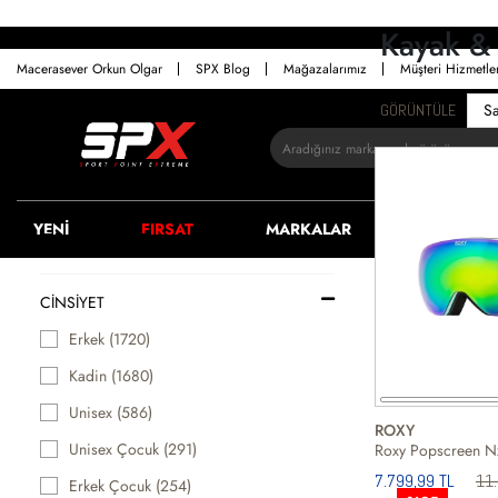
Kayak &
Macerasever Orkun Olgar
SPX Blog
Mağazalarımız
Müşteri Hizmetl
GÖRÜNTÜLE
YENİ
FIRSAT
MARKALAR
ERKEK
FİLTRELER
CINSIYET
Erkek (1720)
Kadin (1680)
Unisex (586)
ROXY
Unisex Çocuk (291)
Roxy Popscreen N
7.799,99 TL
11.
Erkek Çocuk (254)