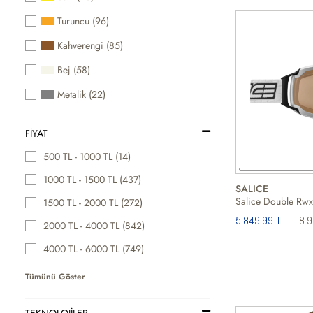
Turuncu (96)
Kahverengi (85)
Bej (58)
Metalik (22)
FIYAT
500 TL - 1000 TL (14)
1000 TL - 1500 TL (437)
SALICE
1500 TL - 2000 TL (272)
5.849,99 TL
8.
2000 TL - 4000 TL (842)
4000 TL - 6000 TL (749)
Tümünü Göster
TEKNOLOJİLER