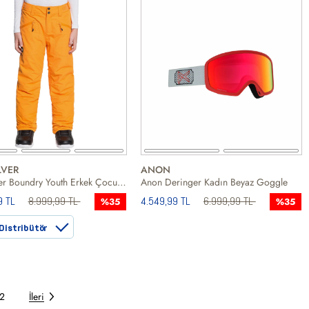
LVER
ANON
Quiksilver Boundry Youth Erkek Çocuk Turuncu Snowboard Pantolonu
Anon Deringer Kadın Beyaz Goggle
9 TL
8.999,99 TL
4.549,99 TL
6.999,99 TL
%35
%35
Distribütör
2
İleri