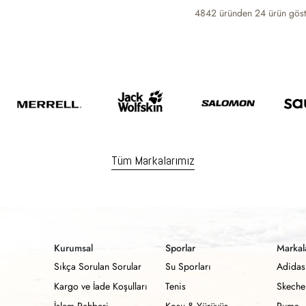
4842 üründen
24
ürün göst
Tüm Markalarımız
Kurumsal
Sporlar
Markal
Sıkça Sorulan Sorular
Su Sporları
Adidas
Kargo ve İade Koşulları
Tenis
Skeche
İşlem Rehberi
Koşu & Yürüyüş
Puma