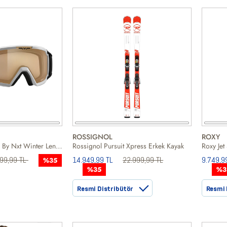
ROSSIGNOL
ROXY
Salice Double Rwx By Nxt Winter Lens Cat Erkek Beyaz Goggle
Rossignol Pursuit Xpress Erkek Kayak
999,99 TL
14.949,99 TL
22.999,99 TL
9.749,9
%35
%35
%3
Resmi Distribütör
Resmi 