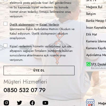
elektronik posta şeklinde ticari ileti gönderilmesi
Mağaza Bul
ve bu kapsamda kişisel verilerimin bu konuda
hizmet alınan tedarikçi firmaya iletilmesine onay
İletişim
veriyorum.
Banka Hesap 
Üyelik sözleşmesini
ve
Kişisel Verilerin
İnsan Kaynakla
İşlenmesine İlişkin Aydınlatma Metnini Okudum ve
Kabul ediyorum. Üyelik sözleşmesini okudum
Etik Hat
onaylıyorum.
Kamera İzleme
Kişisel verilerimin hizmetin verilebilmesi için site
Kamera Kayıtla
altyapısını sağlayan firmaların yurtdışında bulunan
Aydınlatma Me
sunucularına aktarılmasına açık rızamla onay
veriyorum.
SPX Destek
ÜYE OL
Müşteri Hizmetleri
0850 532 07 79
Mağa