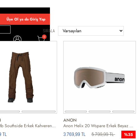
Üye Ol ya da Giriş Yap
SIRALA
0
OLD
WLKR
N
ANON
Burton Mb Southside Erkek Kahverengi Snowboard Pantolonu
Anon Helix 20 Wspare Erkek Beyaz Goggle
9 TL
3.769,99 TL
5.799,99 TL
%35