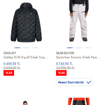
OAKLEY
QUIKSILVER
Oakley Drift O-puff Erkek Siyah Snowboard Ceketi
Quiksilver Paramo Erkek Pembe Snowboard Pantolonu
6.499,99 TL
9.749,99 TL
9.999,99 TL
14.999,99 TL
%35
%35
Resmi Distribütör