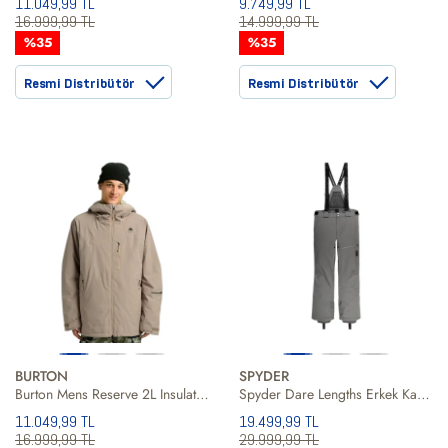
11.049,99 TL
9.749,99 TL
16.999,99 TL
14.999,99 TL
%35
%35
Resmi Distribütör
Resmi Distribütör
BURTON
SPYDER
Burton Mens Reserve 2L Insulated Erkek Kahverengi Snowboard Ceketi
Spyder Dare Lengths Erkek Kayak Pantolonu
11.049,99 TL
19.499,99 TL
16.999,99 TL
29.999,99 TL