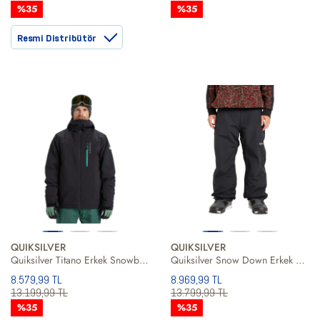
%35
%35
Resmi Distribütör
QUIKSILVER
QUIKSILVER
Quiksilver Titano Erkek Snowboard Ceketi
Quiksilver Snow Down Erkek Snowboard Pantolonu
8.579,99 TL
8.969,99 TL
13.199,99 TL
13.799,99 TL
%35
%35