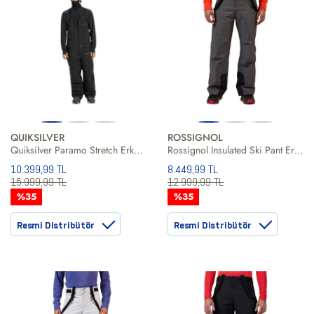
QUIKSILVER
ROSSIGNOL
Quiksilver Paramo Stretch Erkek Siyah Snowboard Pantolonu
Rossignol Insulated Ski Pant Erkek Kayak Pantolonu
10.399,99 TL
8.449,99 TL
15.999,99 TL
12.999,99 TL
%35
%35
Resmi Distribütör
Resmi Distribütör