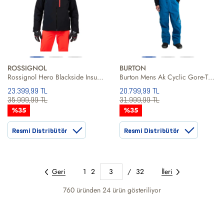
ROSSIGNOL
BURTON
Rossignol Hero Blackside Insulated Erkek Siyah Kayak Ceketi
Burton Mens Ak Cyclic Gore-Tex 2L Bib Erkek Mavi Snowboard Pantolonu
23.399,99 TL
20.799,99 TL
35.999,99 TL
31.999,99 TL
%35
%35
Resmi Distribütör
Resmi Distribütör
Geri
1
2
3
/
32
İleri
760 üründen
24
ürün gösteriliyor