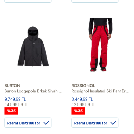
BURTON
ROSSIGNOL
Burton Lodgepole Erkek Siyah Snowboard Ceketi
Rossignol Insulated Ski Pant Erkek Kayak Pantolonu
9.749,99 TL
8.449,99 TL
14.999,99 TL
12.999,99 TL
%35
%35
Resmi Distribütör
Resmi Distribütör