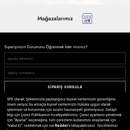
Mağazalarımız
Siparişinizin Durumunu Öğrenmek İster misiniz?
SİPARİŞ SORGULA
Doğaya ve spora tutkuyla bağlı olanların markası SPX, çeşitli
kategorilerde sunduğu spor giyim ürünleri, outdoor ayakkabılar,
ekipman ve aksesuarlar ile, her yerde ve her koşulda doğayla
buluşmayı mümkün kılıyor. Daima aktif bir yaşam tarzını