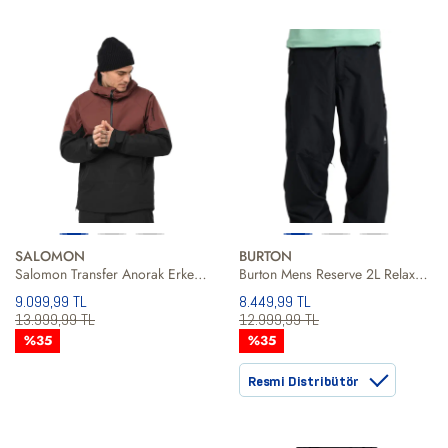
SALOMON
BURTON
Salomon Transfer Anorak Erkek Kayak Ceketi
Burton Mens Reserve 2L Relaxed Erkek Siyah Snowboard Pantolonu
9.099,99 TL
8.449,99 TL
13.999,99 TL
12.999,99 TL
%35
%35
Resmi Distribütör