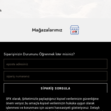
tı
Mağazalarımız
Siparişinizin Durumunu Öğrenmek İster misiniz?
SİPARİŞ SORGULA
Doğaya ve spora tutkuyla bağlı olanların markası SPX, çeşitli