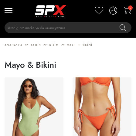
0
>>
>>
>>
ANASAYFA
KADIN
GIYIM
MAYO & BIKINI
Mayo & Bikini