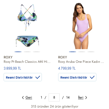
ROXY
ROXY
Roxy Pt Beach Classics Athl Hip Set Kadın Bikini
Roxy Aruba One Piece Kadın Mayo
3.899,99 TL
4.799,99 TL
Resmi Distribütör
Resmi Distribütör
Geri
1
/
8
/
14
İleri
315 üründen
24
ürün gösteriliyor