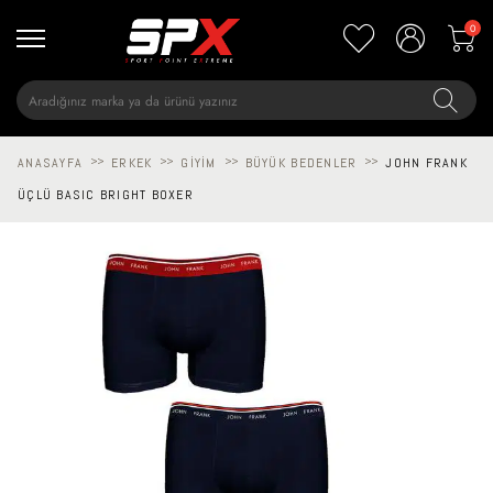
0
ANASAYFA
>>
ERKEK
>>
GIYIM
>>
BÜYÜK BEDENLER
>>
JOHN FRANK
ÜÇLÜ BASIC BRIGHT BOXER