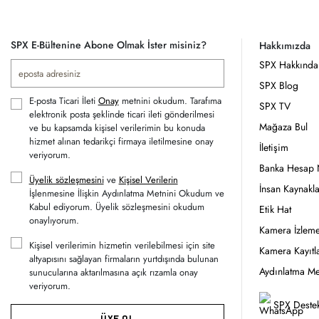
SPX E-Bültenine Abone Olmak İster misiniz?
Hakkımızda
SPX Hakkında
SPX Blog
E-posta Ticari İleti
Onay
metnini okudum. Tarafıma
SPX TV
elektronik posta şeklinde ticari ileti gönderilmesi
Mağaza Bul
ve bu kapsamda kişisel verilerimin bu konuda
hizmet alınan tedarikçi firmaya iletilmesine onay
İletişim
veriyorum.
Banka Hesap 
Üyelik sözleşmesini
ve
Kişisel Verilerin
İnsan Kaynakla
İşlenmesine İlişkin Aydınlatma Metnini Okudum ve
Kabul ediyorum. Üyelik sözleşmesini okudum
Etik Hat
onaylıyorum.
Kamera İzleme
Kişisel verilerimin hizmetin verilebilmesi için site
Kamera Kayıtla
altyapısını sağlayan firmaların yurtdışında bulunan
Aydınlatma Me
sunucularına aktarılmasına açık rızamla onay
veriyorum.
SPX Destek
ÜYE OL