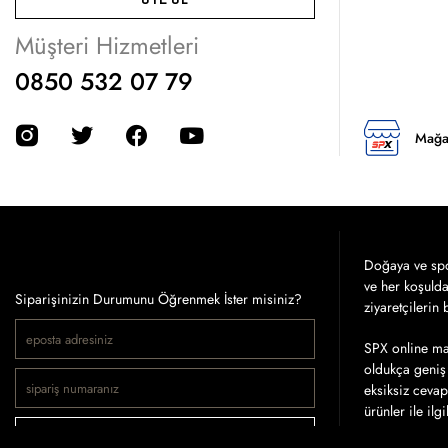
Müşteri Hizmetleri
0850 532 07 79
Mağa
Doğaya ve spor
ve her koşuld
Siparişinizin Durumunu Öğrenmek İster misiniz?
ziyaretçilerin
SPX online mağ
oldukça geniş 
eksiksiz cevap
ürünler ile ilg
SİPARİŞ SORGULA