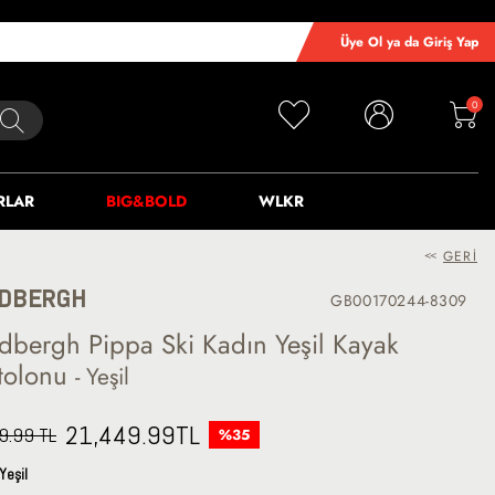
Üye Ol ya da Giriş Yap
0
RLAR
BIG&BOLD
WLKR
<<
GERI
DBERGH
GB00170244-8309
dbergh Pippa Ski Kadın Yeşil Kayak
tolonu
- Yeşil
21,449.99
TL
9.99 TL
%35
Yeşil