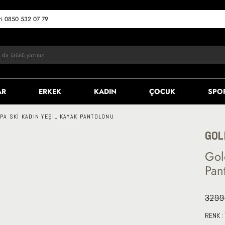
eri 0850 532 07 79
AR
ERKEK
KADIN
ÇOCUK
SPO
PA SKI KADIN YEŞIL KAYAK PANTOLONU
GOL
Gol
Pan
3299
RENK :