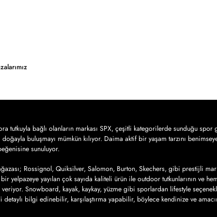
zalarımız
a tutkuyla bağlı olanların markası SPX, çeşitli kategorilerde sunduğu spor g
a doğayla buluşmayı mümkün kılıyor. Daima aktif bir yaşam tarzını benimseye
 beğenisine sunuluyor.
azası; Rossignol, Quiksilver, Salomon, Burton, Skechers, gibi prestijli mar
bir yelpazeye yayılan çok sayıda kaliteli ürün ile outdoor tutkunlarının ve h
 veriyor. Snowboard, kayak, kaykay, yüzme gibi sporlardan lifestyle seçenek
ili detaylı bilgi edinebilir, karşılaştırma yapabilir, böylece kendinize ve amac