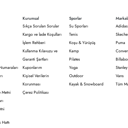
Kurumsal
Sporlar
Markal
Sıkça Sorulan Sorular
Su Sporları
Adidas
Kargo ve İade Koşulları
Tenis
Skeche
İşlem Rehberi
Koşu & Yürüyüş
Puma
Kullanma Kılavuzu ve
Kamp
Conver
Garanti Şartları
Pilates
Billab
Numaraları
Kuponlarım
Yoga
Stanley
rı
Kişisel Verilerin
Outdoor
Vans
Korunması
Kayak & Snowboard
Tüm Ma
 Metni
Çerez Politikası
rı
tni
 Hattı