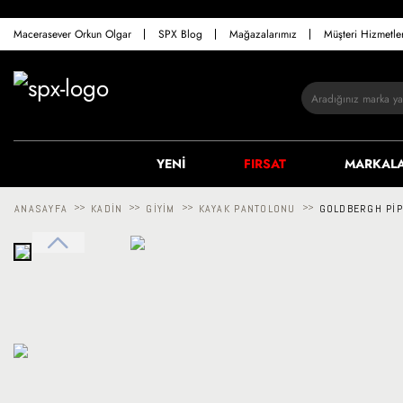
Macerasever Orkun Olgar
SPX Blog
Mağazalarımız
Müşteri Hizmetl
YENİ
FIRSAT
MARKAL
ANASAYFA
>>
KADIN
>>
GIYIM
>>
KAYAK PANTOLONU
>>
GOLDBERGH PIP