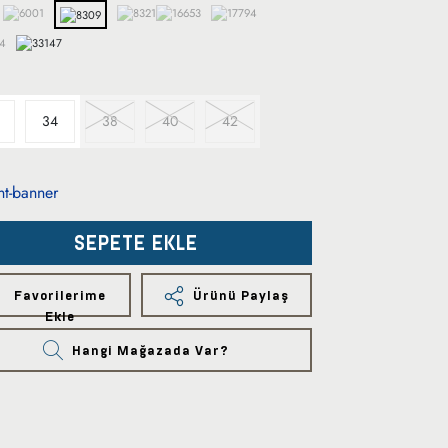
34
38
40
42
SEPETE EKLE
Favorilerime
Ürünü Paylaş
Ekle
Hangi Mağazada Var?