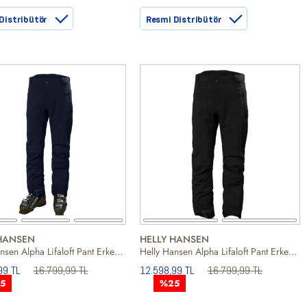
Distribütör
Resmi Distribütör
HANSEN
HELLY HANSEN
Helly Hansen Alpha Lifaloft Pant Erkek Mavi Outdoor Pantolonu
Helly Hansen Alpha Lifaloft Pant Erkek Siyah Outdoor Pantolonu
99 TL
16.799,99 TL
12.598,99 TL
16.799,99 TL
5
%25