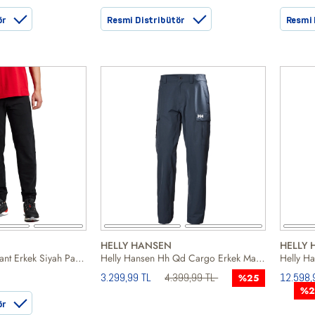
ör
Resmi Distribütör
Resmi 
HELLY HANSEN
HELLY 
Slam Deck Sweatpant Erkek Siyah Pantolon
Helly Hansen Hh Qd Cargo Erkek Mavi Pantolon
3.299,99 TL
4.399,99 TL
12.598,
%25
%2
ör