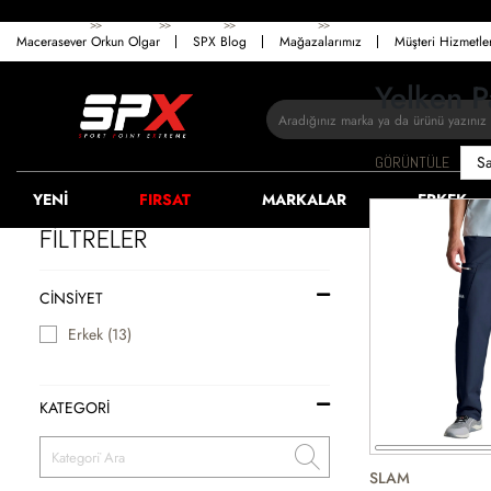
>>
>>
>>
>>
ANASAYFA
ERKEK
GIYIM
PANTOLON
YELKEN & TEKNE
Macerasever Orkun Olgar
SPX Blog
Mağazalarımız
Müşteri Hizmetl
Yelken P
GÖRÜNTÜLE
YENİ
FIRSAT
MARKALAR
ERKEK
FİLTRELER
CINSIYET
Erkek (13)
KATEGORİ
SLAM