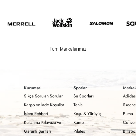
Tüm Markalarımız
Kurumsal
Sporlar
Markal
Sıkça Sorulan Sorular
Su Sporları
Adidas
Kargo ve İade Koşulları
Tenis
Skeche
İşlem Rehberi
Koşu & Yürüyüş
Puma
Kullanma Kılavuzu ve
Kamp
Conver
Garanti Şartları
Pilates
Billab