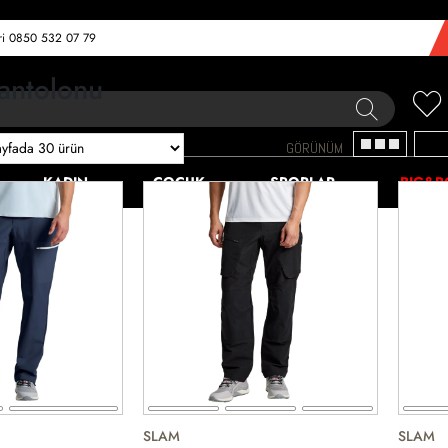
eri 0850 532 07 79
antolonu
GÖRÜNÜM
KADIN
ÇOCUK
SPORLAR
BIG&B
SLAM
SLAM