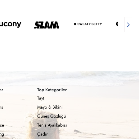
ar
Top Kategoriler
Tayt
rs
Mayo & Bikini
Güneş Gözlüğü
se
Tenis Ayakkabısı
ong
Çadır