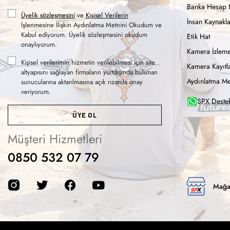
Banka Hesap 
Üyelik sözleşmesini
ve
Kişisel Verilerin
İnsan Kaynakla
İşlenmesine İlişkin Aydınlatma Metnini Okudum ve
Kabul ediyorum. Üyelik sözleşmesini okudum
Etik Hat
onaylıyorum.
Kamera İzleme
Kişisel verilerimin hizmetin verilebilmesi için site
Kamera Kayıtla
altyapısını sağlayan firmaların yurtdışında bulunan
Aydınlatma Me
sunucularına aktarılmasına açık rızamla onay
veriyorum.
SPX Destek
ÜYE OL
Müşteri Hizmetleri
0850 532 07 79
Mağa