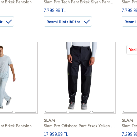
t Erkek Pantolon
Slam Pro Tech Pant Erkek Siyah Pantolon
Slam Pro
7.799,99 TL
7.799,9
ör
Resmi Distribütör
Resmi 
Yeni
SLAM
SLAM
t Erkek Pantolon
Slam Pro Offshore Pant Erkek Yelken Pantolonu
17.999,99 TL
7.299,9