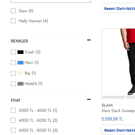
Resmi Distribüt
Slam (9)
Helly Hansen (4)
RENKLER
Siyah (3)
Mavi (1)
Bej (1)
Metalik (1)
FIYAT
SLAM
2000 TL - 4000 TL (1)
5.099,99 TL
4000 TL - 6000 TL (2)
6000 TL - 8000 TL (5)
Resmi Distribüt