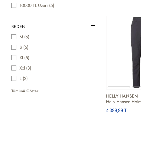
10000 TL Üzeri (5)
BEDEN
M (6)
S (6)
Xl (5)
Xxl (3)
L (2)
Tümünü Göster
HELLY HANSEN
4.399,99 TL