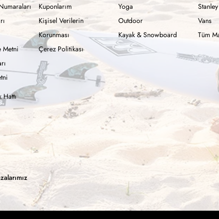
Numaraları
Kuponlarım
Yoga
Stanley
rı
Kişisel Verilerin
Outdoor
Vans
Korunması
Kayak & Snowboard
Tüm Ma
 Metni
Çerez Politikası
rı
tni
 Hattı
zalarımız