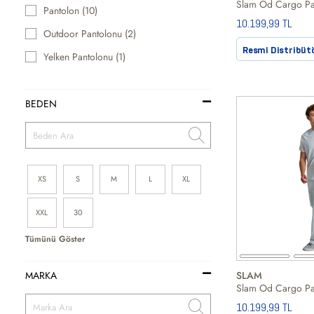
Slam Od Cargo Pan
Pantolon (10)
10.199,99 TL
Outdoor Pantolonu (2)
Resmi Distribüt
Yelken Pantolonu (1)
BEDEN
XS
S
M
L
XL
XXL
30
Tümünü Göster
SLAM
MARKA
Slam Od Cargo Pan
10.199,99 TL