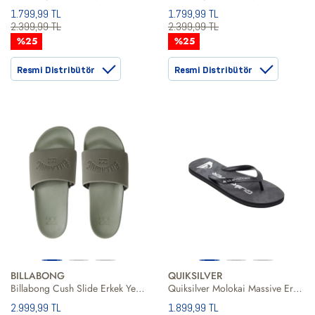
1.799,99 TL
1.799,99 TL
2.399,99 TL
2.399,99 TL
%25
%25
Resmi Distribütör
Resmi Distribütör
BILLABONG
QUIKSILVER
Billabong Cush Slide Erkek Yeşil Terlik
Quiksilver Molokai Massive Erkek Siyah Terlik
2.999,99 TL
1.899,99 TL