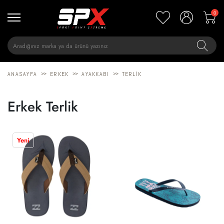
0
>>
>>
>>
ANASAYFA
ERKEK
AYAKKABI
TERLIK
Erkek Terlik
Yeni