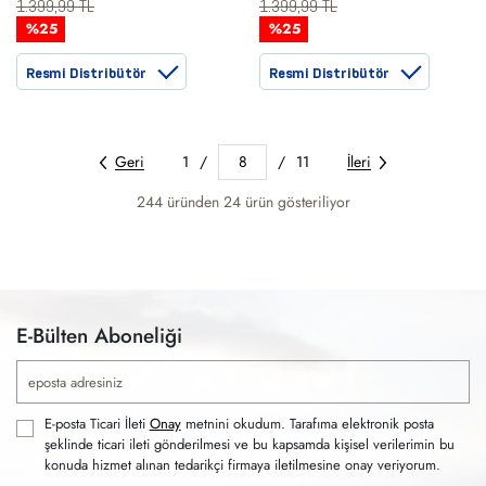
1.399,99 TL
1.399,99 TL
%25
%25
Resmi Distribütör
Resmi Distribütör
Geri
1
/
8
/
11
İleri
244 üründen
24
ürün gösteriliyor
E-Bülten Aboneliği
E-posta Ticari İleti
Onay
metnini okudum. Tarafıma elektronik posta
şeklinde ticari ileti gönderilmesi ve bu kapsamda kişisel verilerimin bu
konuda hizmet alınan tedarikçi firmaya iletilmesine onay veriyorum.