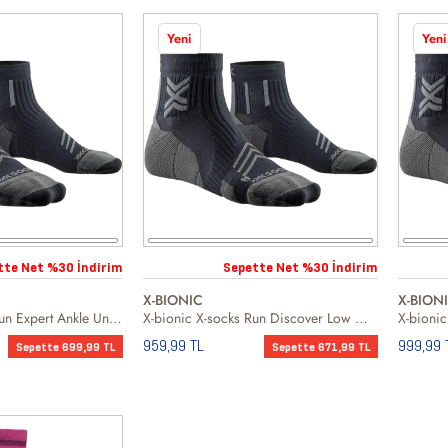
Yeni
Yeni
tte Net %30 İndirim
Sepette Net %30 İndirim
X-BIONIC
X-BION
X-bionic X-socks Run Expert Ankle Unisex Siyah Koşu Çorabı
X-bionic X-socks Run Discover Low Cut Unisex Siyah Koşu Çorabı
959,99 TL
999,99 
Sepette 699,99 TL
Sepette 671,99 TL