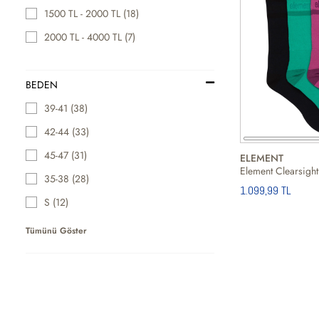
1500 TL - 2000 TL (18)
2000 TL - 4000 TL (7)
BEDEN
39-41 (38)
42-44 (33)
45-47 (31)
ELEMENT
35-38 (28)
1.099,99 TL
S (12)
Tümünü Göster