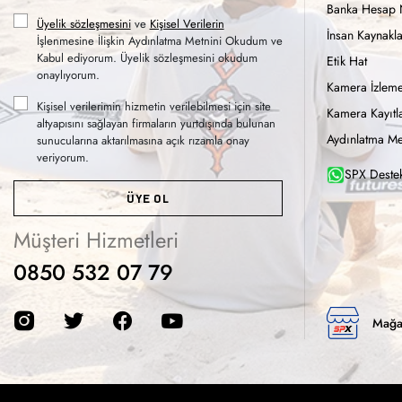
Banka Hesap 
Üyelik sözleşmesini
ve
Kişisel Verilerin
İnsan Kaynakla
İşlenmesine İlişkin Aydınlatma Metnini Okudum ve
Kabul ediyorum. Üyelik sözleşmesini okudum
Etik Hat
onaylıyorum.
Kamera İzleme
Kişisel verilerimin hizmetin verilebilmesi için site
Kamera Kayıtla
altyapısını sağlayan firmaların yurtdışında bulunan
Aydınlatma Me
sunucularına aktarılmasına açık rızamla onay
veriyorum.
SPX Destek
ÜYE OL
Müşteri Hizmetleri
0850 532 07 79
Mağa