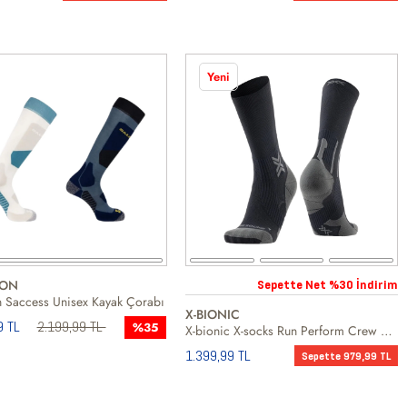
Yeni
ON
Sepette Net %30 İndirim
 Saccess Unisex Kayak Çorabı
X-BIONIC
9 TL
2.199,99 TL
%35
X-bionic X-socks Run Perform Crew Unisex Siyah Koşu Çorabı
1.399,99 TL
Sepette 979,99 TL