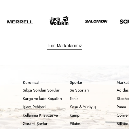
Tüm Markalarımız
Kurumsal
Sporlar
Markal
Sıkça Sorulan Sorular
Su Sporları
Adidas
Kargo ve İade Koşulları
Tenis
Skeche
İşlem Rehberi
Koşu & Yürüyüş
Puma
Kullanma Kılavuzu ve
Kamp
Conver
Garanti Şartları
Pilates
Billab