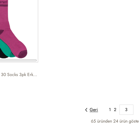
Element Clearsight 30 Socks 3pk Erkek Çorap
Geri
1
2
3
65 üründen
24
ürün göster