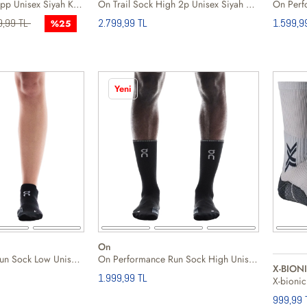
Adidas Hk Socks 1pp Unisex Siyah Koşu Çorabı
On Trail Sock High 2p Unisex Siyah Çorap
9,99 TL
2.799,99 TL
1.599,9
%25
Yeni
On
On Performance Run Sock Low Unisex Siyah Koşu Çorabı
On Performance Run Sock High Unisex Siyah Koşu Çorabı
X-BION
1.999,99 TL
999,99 