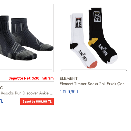
ELEMENT
Sepette Net %30 İndirim
Element Timber Socks 2pk Erkek Çorap
IC
1.099,99 TL
X-bionic X-socks Run Discover Ankle Unisex Koşu Çorabı
TL
Sepette 699,99 TL