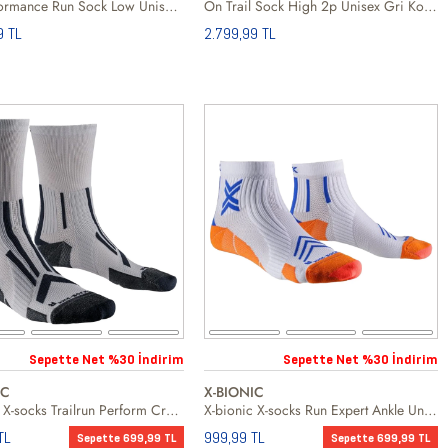
On Performance Run Sock Low Unisex Beyaz Koşu Çorabı
On Trail Sock High 2p Unisex Gri Koşu Çorabı
9 TL
2.799,99 TL
Sepette Net %30 İndirim
Sepette Net %30 İndirim
IC
X-BIONIC
X-bionic X-socks Trailrun Perform Crew Unisex Koşu Çorabı
X-bionic X-socks Run Expert Ankle Unisex Koşu Çorabı
TL
999,99 TL
Sepette 699,99 TL
Sepette 699,99 TL