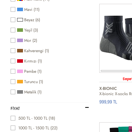
Mavi (11)
Beyaz (6)
Yeşil (3)
Mor (2)
Kahverengi (1)
Kırmızı (1)
Pembe (1)
Sepe
Turuncu (1)
X-BIONIC
Metalik (1)
999,99 TL
FIYAT
500 TL - 1000 TL (18)
1000 TL - 1500 TL (22)