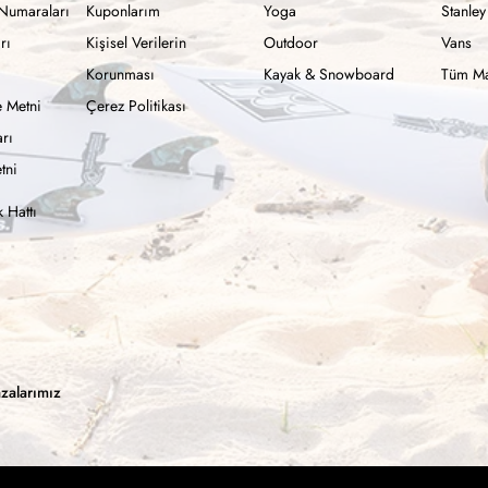
Numaraları
Kuponlarım
Yoga
Stanley
rı
Kişisel Verilerin
Outdoor
Vans
Korunması
Kayak & Snowboard
Tüm Ma
 Metni
Çerez Politikası
rı
tni
 Hattı
zalarımız