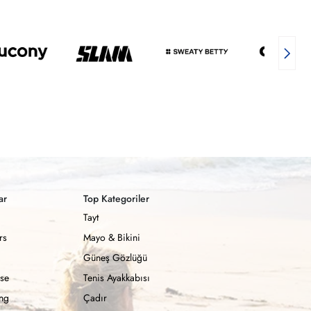
ar
Top Kategoriler
Tayt
rs
Mayo & Bikini
Güneş Gözlüğü
se
Tenis Ayakkabısı
ong
Çadır