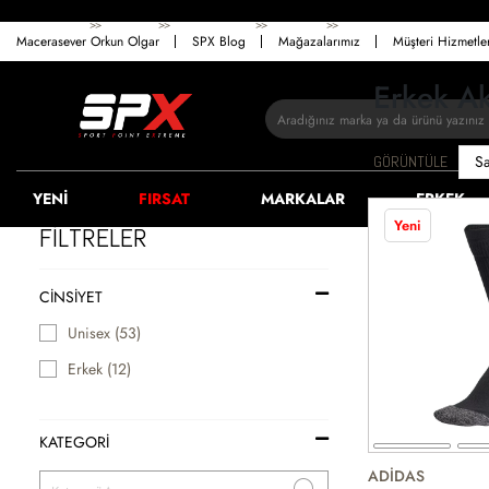
>>
>>
>>
>>
ANASAYFA
ERKEK
AKSESUAR
ÇORAP
SPOR ÇORAP
Macerasever Orkun Olgar
SPX Blog
Mağazalarımız
Müşteri Hizmetl
Erkek Ak
GÖRÜNTÜLE
YENİ
FIRSAT
MARKALAR
ERKEK
Yeni
FİLTRELER
CINSIYET
Unisex (53)
Erkek (12)
KATEGORİ
ADİDAS