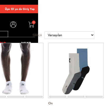
Üye Ol ya da Giriş Yap
0
SIRALA
OLD
WLKR
On