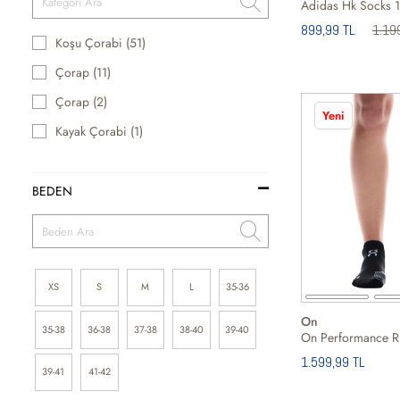
899,99 TL
1.19
Koşu Çorabi (51)
Çorap (11)
Çorap (2)
Yeni
Kayak Çorabi (1)
BEDEN
XS
S
M
L
35-36
On
35-38
36-38
37-38
38-40
39-40
1.599,99 TL
39-41
41-42