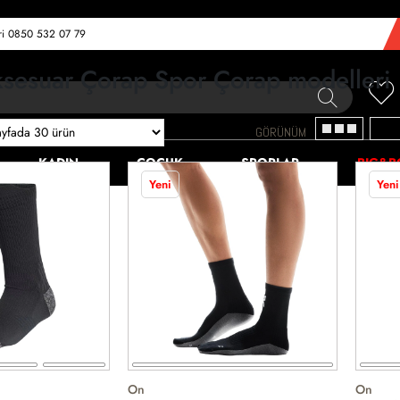
eri 0850 532 07 79
sesuar Çorap Spor Çorap modelleri
GÖRÜNÜM
KADIN
ÇOCUK
SPORLAR
BIG&B
Yeni
Yeni
On
On