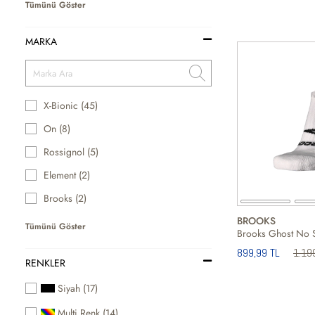
Tümünü Göster
MARKA
X-Bionic (45)
On (8)
Rossignol (5)
Element (2)
Brooks (2)
BROOKS
Tümünü Göster
899,99 TL
1.19
RENKLER
Siyah (17)
Multi Renk (14)