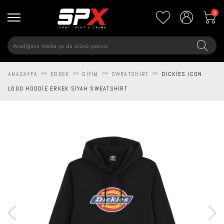
0
ANASAYFA
>>
ERKEK
>>
GIYIM
>>
SWEATSHIRT
>>
DICKIES ICON
LOGO HOODIE ERKEK SIYAH SWEATSHIRT