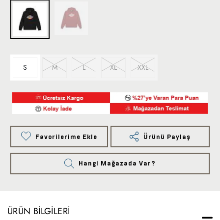
S
M
L
XL
XXL
Favorilerime Ekle
Ürünü Paylaş
Hangi Mağazada Var?
ÜRÜN BILGILERI