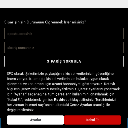
Siparişinizin Durumunu Öğrenmek İster misiniz?
SİPARİŞ SORGULA
Doğaya ve spora tutkuyla bağlı olanların markası SPX, çeşitli
kategorilerde sunduğu spor giyim ürünleri, outdoor ayakkabılar,
ekipman ve aksesuarlar ile, her yerde ve her koşulda doğayla
buluşmayı mümkün kılıyor. Daima aktif bir yaşam tarzını
benimseyenlerin ihtiyaç duyabileceği her şey, SPX’in online
mağazasında ziyaretçilerin beğenisine sunuluyor.
Daha fazlası >
SEPETE EKLE