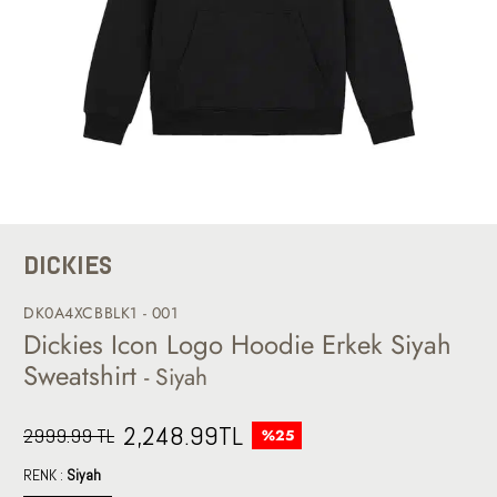
DICKIES
DK0A4XCBBLK1 - 001
Dickies Icon Logo Hoodie Erkek Siyah
Sweatshirt
- Siyah
2,248.99
TL
2999.99 TL
%25
RENK :
Siyah