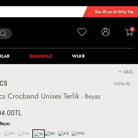
Üye Ol ya da Giriş Yap
0
RLAR
BIG&BOLD
WLKR
<<
GERI
CS
11016-10
cs Crocband Unisex Terlik
- Beyaz
94.00
TL
Beyaz