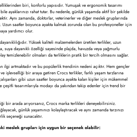
zelliklerinden biri, konforlu yapısıdır. Yumuşak ve ergonomik tasarımı
bile ayaklarınızı rahat tutar. Bu nedenle, günlük yaşamda aktif bir şekilde
ektir. Aynı zamanda, doktorlar, veterinerler ve diğer meslek gruplarında
lir. Uzun saatler boyunca ayakta kalmak zorunda olan bu profesyoneller için
maya yardımcı olur.
dayanıklılığıdır. Yüksek kaliteli malzemelerden üretilen terlikler, uzun
a, suya dayanıklı özelliği sayesinde plajda, havuzda veya yağmurlu
olay temizlenebilir olmaları da terliklerin pratik bir tercih olmasını sağlar.
n ilgi artmaktadır ve bu popülerlik trendinin nedeni açıktır. Hem gençler
 ve işlevselliği bir araya getiren Crocs terlikler, farklı yaşam tarzlarına
 çalışanları gibi uzun saatler boyunca ayakta kalan kişiler için mükemmel
 çeşitli tasarımlarıyla modayı da yakından takip edenler için trend bir
lliği bir arada arıyorsanız, Crocs marka terlikleri deneyebilirsiniz.
ağlayacak, günlük yaşamınızı kolaylaştıracak ve aynı zamanda tarzınızı
rlik seçeneği sunacaktır.
aki meslek grupları için uygun bir seçenek olabilir: