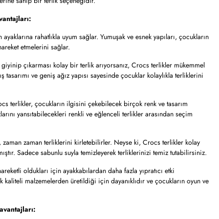
erine sahip bir terlik seçeneğidir.
vantajları:
n ayaklarına rahatlıkla uyum sağlar. Yumuşak ve esnek yapıları, çocukların
areket etmelerini sağlar.
giyinip çıkarması kolay bir terlik arıyorsanız, Crocs terlikler mükemmel
ş tasarımı ve geniş ağız yapısı sayesinde çocuklar kolaylıkla terliklerini
ocs terlikler, çocukların ilgisini çekebilecek birçok renk ve tasarım
arını yansıtabilecekleri renkli ve eğlenceli terlikler arasından seçim
zaman zaman terliklerini kirletebilirler. Neyse ki, Crocs terlikler kolay
tır. Sadece sabunlu suyla temizleyerek terliklerinizi temiz tutabilirsiniz.
reketli oldukları için ayakkabılardan daha fazla yıpratıcı etki
ek kaliteli malzemelerden üretildiği için dayanıklıdır ve çocukların oyun ve
 avantajları: