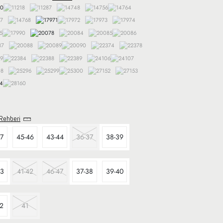
Rehberi
47
45-46
43-44
36-37
38-39
43
41-42
46-47
37-38
39-40
2
41