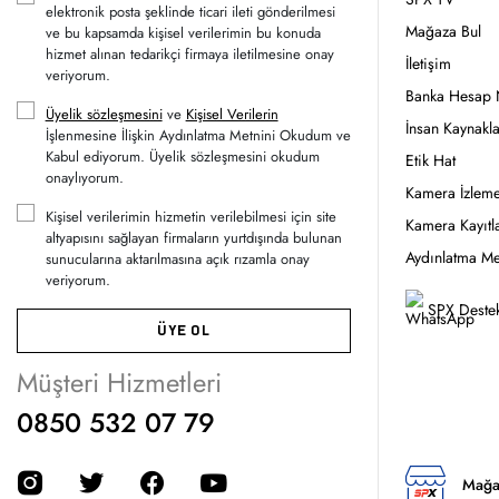
elektronik posta şeklinde ticari ileti gönderilmesi
Mağaza Bul
ve bu kapsamda kişisel verilerimin bu konuda
hizmet alınan tedarikçi firmaya iletilmesine onay
İletişim
veriyorum.
Banka Hesap 
Üyelik sözleşmesini
ve
Kişisel Verilerin
İnsan Kaynakla
İşlenmesine İlişkin Aydınlatma Metnini Okudum ve
Kabul ediyorum. Üyelik sözleşmesini okudum
Etik Hat
onaylıyorum.
Kamera İzleme
Kişisel verilerimin hizmetin verilebilmesi için site
Kamera Kayıtla
altyapısını sağlayan firmaların yurtdışında bulunan
Aydınlatma Me
sunucularına aktarılmasına açık rızamla onay
veriyorum.
SPX Destek
ÜYE OL
Müşteri Hizmetleri
0850 532 07 79
Mağa