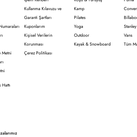
Kullanma Kılavuzu ve
Kamp
Conver
Garanti Şartları
Pilates
Billab
Numaraları
Kuponlarım
Yoga
Stanley
rı
Kişisel Verilerin
Outdoor
Vans
Korunması
Kayak & Snowboard
Tüm Ma
 Metni
Çerez Politikası
rı
tni
 Hattı
zalarımız