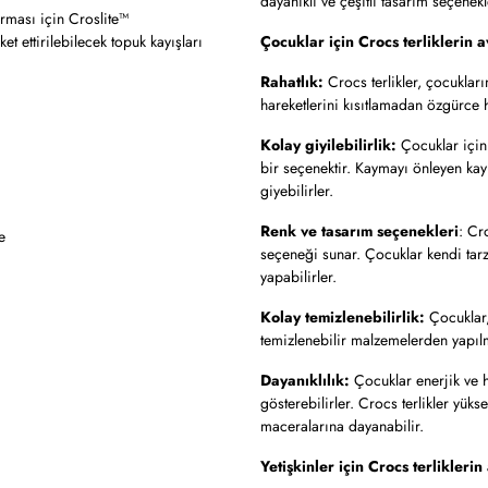
dayanıklı ve çeşitli tasarım seçenekl
urması için Croslite™
 ettirilebilecek topuk kayışları
Çocuklar için Crocs terliklerin a
Rahatlık:
Crocs terlikler, çocukları
hareketlerini kısıtlamadan özgürce h
Kolay giyilebilirlik:
Çocuklar için 
bir seçenektir. Kaymayı önleyen kayı
giyebilirler.
Renk ve tasarım seçenekleri
: Cr
e
seçeneği sunar. Çocuklar kendi tarzl
yapabilirler.
Kolay temizlenebilirlik:
Çocuklar, 
temizlenebilir malzemelerden yapılmış
Dayanıklılık:
Çocuklar enerjik ve ha
gösterebilirler. Crocs terlikler yüks
maceralarına dayanabilir.
Yetişkinler için Crocs terliklerin