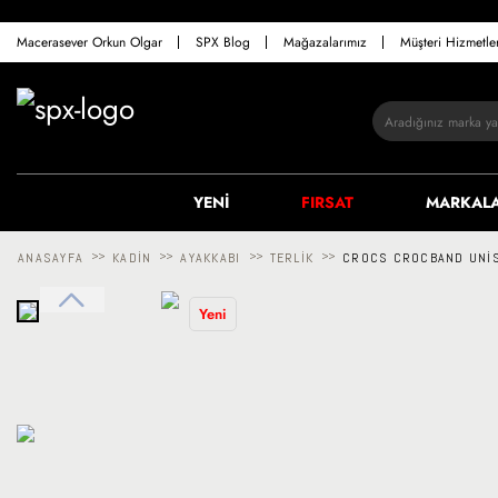
Macerasever Orkun Olgar
SPX Blog
Mağazalarımız
Müşteri Hizmetl
YENİ
FIRSAT
MARKAL
ANASAYFA
>>
KADIN
>>
AYAKKABI
>>
TERLIK
>>
CROCS CROCBAND UNIS
Yeni