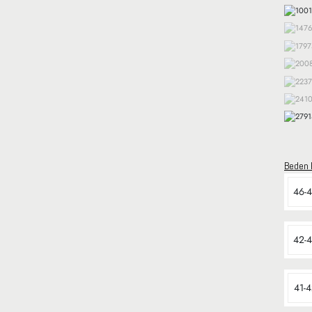
Beden 
46-
42-
41-4