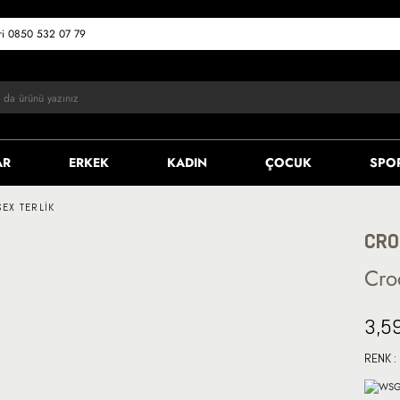
eri 0850 532 07 79
AR
ERKEK
KADIN
ÇOCUK
SPO
EX TERLIK
CRO
Cro
3,5
RENK :