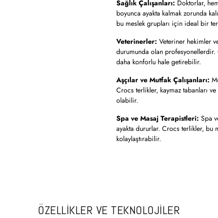
Sağlık Çalışanları:
Doktorlar, hemş
boyunca ayakta kalmak zorunda kalır.
bu meslek grupları için ideal bir ter
Veterinerler:
Veteriner hekimler ve
durumunda olan profesyonellerdir. Cr
daha konforlu hale getirebilir.
Aşçılar ve Mutfak Çalışanları:
Mu
Crocs terlikler, kaymaz tabanları ve 
olabilir.
Spa ve Masaj Terapistleri:
Spa ve
ayakta dururlar. Crocs terlikler, bu 
kolaylaştırabilir.
ÖZELLİKLER VE TEKNOLOJİLER