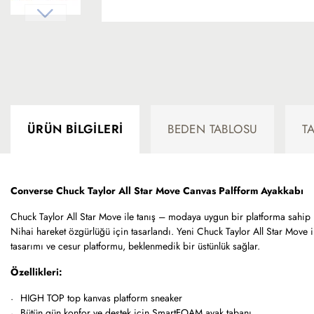
ÜRÜN BILGILERI
BEDEN TABLOSU
T
Converse Chuck Taylor All Star Move Canvas Palfform Ayakkabı
Chuck Taylor All Star Move ile tanış – modaya uygun bir platforma sahip u
Nihai hareket özgürlüğü için tasarlandı. Yeni Chuck Taylor All Star Move il
tasarımı ve cesur platformu, beklenmedik bir üstünlük sağlar.
Özellikleri:
HIGH TOP top kanvas platform sneaker
Bütün gün konfor ve destek için SmartFOAM ayak tabanı