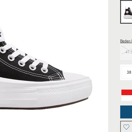
Beden 
41.
38