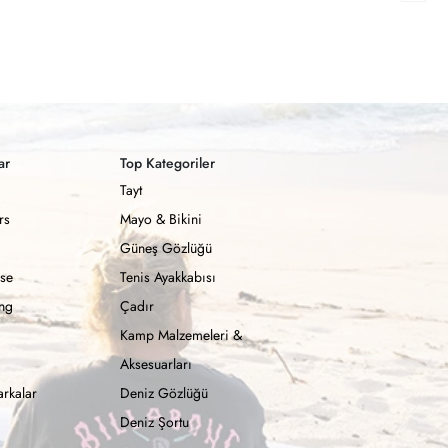
ar
Top Kategoriler
Tayt
rs
Mayo & Bikini
Güneş Gözlüğü
se
Tenis Ayakkabısı
ong
Çadır
Kamp Malzemeleri &
Aksesuarları
rkalar
Deniz Gözlüğü
Deniz Şortu