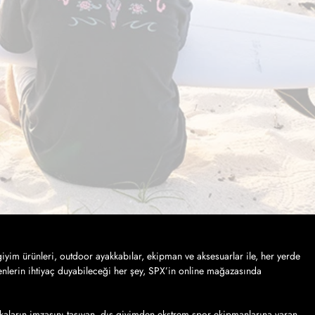
iyim ürünleri, outdoor ayakkabılar, ekipman ve aksesuarlar ile, her yerde
nlerin ihtiyaç duyabileceği her şey, SPX’in online mağazasında
kaların imzasını taşıyan, dış giyimden ekstrem spor ekipmanlarına varan