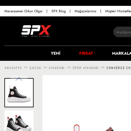
Macerasever Orkun Olgar
SPX Blog
Mağazalarımız
Müşteri Hizmetl
YENİ
FIRSAT
MARKAL
ANASAYFA
>>
ÇOCUK
>>
AYAKKABI
>>
SPOR AYAKKABI
>>
CONVERSE CH