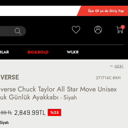
Üye Ol ya da Giriş Yap
0
RLAR
BIG&BOLD
WLKR
<<
GERI
VERSE
271716C-BKH
verse Chuck Taylor All Star Move Unisex
uk Günlük Ayakkabı
- Siyah
2,849.99
TL
.99 TL
%25
Siyah