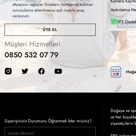
Kamera Kayıtla
altyapısını sağlayan firmaların yurtdışında bulunan
Aydınlatma Me
sunucularına aktarılmasına açık rızamla onay
veriyorum.
SPX Destek
ÜYE OL
Müşteri Hizmetleri
0850 532 07 79
Mağa
Doğaya ve spor
ve her koşuld
Siparişinizin Durumunu Öğrenmek İster misiniz?
ziyaretçilerin
SPX online mağ