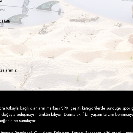
rı
tni
 Hattı
zalarımız
a tutkuyla bağlı olanların markası SPX, çeşitli kategorilerde sunduğu spor g
a doğayla buluşmayı mümkün kılıyor. Daima aktif bir yaşam tarzını benimseye
 beğenisine sunuluyor.
azası; Rossignol, Quiksilver, Salomon, Burton, Skechers, gibi prestijli mar