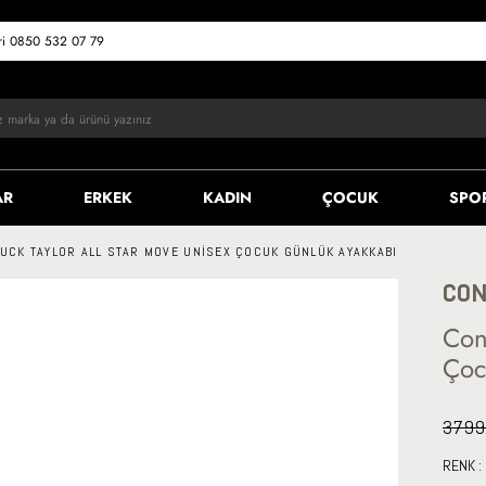
eri 0850 532 07 79
AR
ERKEK
KADIN
ÇOCUK
SPO
UCK TAYLOR ALL STAR MOVE UNISEX ÇOCUK GÜNLÜK AYAKKABI
CON
Con
Çoc
3799
RENK :