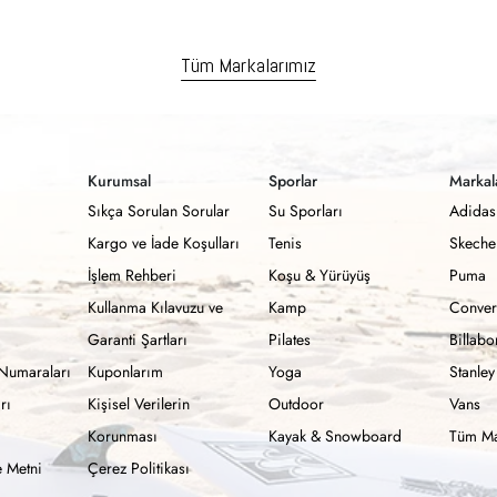
Tüm Markalarımız
Kurumsal
Sporlar
Markal
Sıkça Sorulan Sorular
Su Sporları
Adidas
Kargo ve İade Koşulları
Tenis
Skeche
İşlem Rehberi
Koşu & Yürüyüş
Puma
Kullanma Kılavuzu ve
Kamp
Conver
Garanti Şartları
Pilates
Billab
Numaraları
Kuponlarım
Yoga
Stanley
rı
Kişisel Verilerin
Outdoor
Vans
Korunması
Kayak & Snowboard
Tüm Ma
 Metni
Çerez Politikası