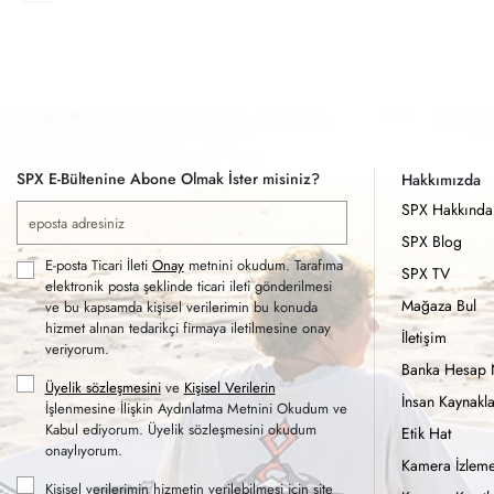
SPX E-Bültenine Abone Olmak İster misiniz?
Hakkımızda
SPX Hakkında
SPX Blog
E-posta Ticari İleti
Onay
metnini okudum. Tarafıma
SPX TV
elektronik posta şeklinde ticari ileti gönderilmesi
Mağaza Bul
ve bu kapsamda kişisel verilerimin bu konuda
hizmet alınan tedarikçi firmaya iletilmesine onay
İletişim
veriyorum.
Banka Hesap 
Üyelik sözleşmesini
ve
Kişisel Verilerin
İnsan Kaynakla
İşlenmesine İlişkin Aydınlatma Metnini Okudum ve
Kabul ediyorum. Üyelik sözleşmesini okudum
Etik Hat
onaylıyorum.
Kamera İzleme
Kişisel verilerimin hizmetin verilebilmesi için site