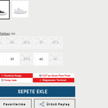
Rehberi
5
36
36.5
37
37.5
39
39.5
40
41
SEPETE EKLE
Favorilerime
Ürünü Paylaş