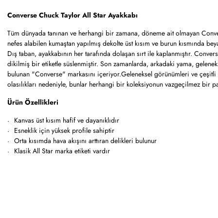
Converse Chuck Taylor All Star Ayakkabı
Tüm dünyada tanınan ve herhangi bir zamana, döneme ait olmayan Conver
nefes alabilen kumaştan yapılmış dekolte üst kısım ve burun kısmında beya
Dış taban, ayakkabının her tarafında dolaşan sırt ile kaplanmıştır. Converse
dikilmiş bir etiketle süslenmiştir. Son zamanlarda, arkadaki yama, geleneks
bulunan "Converse" markasını içeriyor.Geleneksel görünümleri ve çeşitli st
olasılıkları nedeniyle, bunlar herhangi bir koleksiyonun vazgeçilmez bir p
Ürün Özellikleri
Kanvas üst kısım hafif ve dayanıklıdır
Esneklik için yüksek profile sahiptir
Orta kısımda hava akışını arttıran delikleri bulunur
Klasik All Star marka etiketi vardır