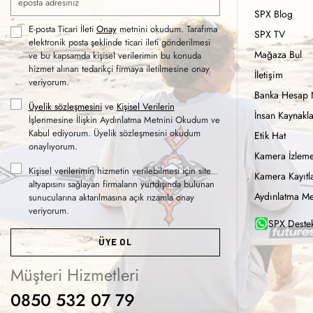
SPX Blog
E-posta Ticari İleti
Onay
metnini okudum. Tarafıma
SPX TV
elektronik posta şeklinde ticari ileti gönderilmesi
Mağaza Bul
ve bu kapsamda kişisel verilerimin bu konuda
hizmet alınan tedarikçi firmaya iletilmesine onay
İletişim
veriyorum.
Banka Hesap 
Üyelik sözleşmesini
ve
Kişisel Verilerin
İnsan Kaynakla
İşlenmesine İlişkin Aydınlatma Metnini Okudum ve
Kabul ediyorum. Üyelik sözleşmesini okudum
Etik Hat
onaylıyorum.
Kamera İzleme
Kişisel verilerimin hizmetin verilebilmesi için site
Kamera Kayıtla
altyapısını sağlayan firmaların yurtdışında bulunan
Aydınlatma Me
sunucularına aktarılmasına açık rızamla onay
veriyorum.
SPX Destek
ÜYE OL
Müşteri Hizmetleri
0850 532 07 79