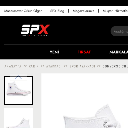
Macerasever Orkun Olgar
SPX Blog
Mağazalarımız
Müşteri Hizmetl
YENİ
FIRSAT
MARKAL
ANASAYFA
>>
KADIN
>>
AYAKKABI
>>
SPOR AYAKKABI
>>
CONVERSE CHU