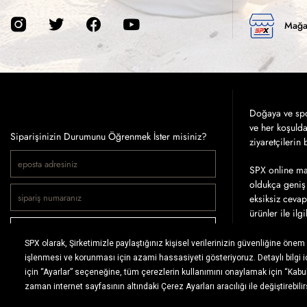
Mağa
Doğaya ve spor
ve her koşuld
Siparişinizin Durumunu Öğrenmek İster misiniz?
ziyaretçilerin
SPX online mağ
oldukça geniş 
eksiksiz cevap
ürünler ile ilg
SİPARİŞ SORGULA
Tercih ettiğin
ödeme koşullar
getirdiği kola