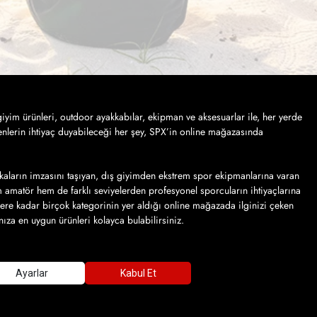
iyim ürünleri, outdoor ayakkabılar, ekipman ve aksesuarlar ile, her yerde
nlerin ihtiyaç duyabileceği her şey, SPX’in online mağazasında
kaların imzasını taşıyan, dış giyimden ekstrem spor ekipmanlarına varan
em amatör hem de farklı seviyelerden profesyonel sporcuların ihtiyaçlarına
lere kadar birçok kategorinin yer aldığı online mağazada ilginizi çeken
ınıza en uygun ürünleri kolayca bulabilirsiniz.
veriş kolaylığından yararlanarak sipariş vermek… SPX sayfalarında, farklı
in dilediğiniz adrese teslim edilmesini sağlayabilirsiniz. Online mağazanın
gerekse gündelik hayatınıza dahil edebilirsiniz.