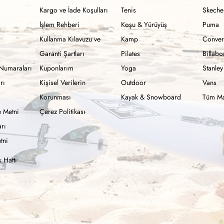
Kargo ve İade Koşulları
Tenis
Skeche
İşlem Rehberi
Koşu & Yürüyüş
Puma
Kullanma Kılavuzu ve
Kamp
Conver
Garanti Şartları
Pilates
Billab
Numaraları
Kuponlarım
Yoga
Stanley
rı
Kişisel Verilerin
Outdoor
Vans
Korunması
Kayak & Snowboard
Tüm Ma
 Metni
Çerez Politikası
rı
tni
 Hattı