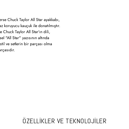
se Chuck Taylor All Star ayakkabı,
z koruyucu kauçuk ile donatılmıştır.
 Chuck Taylor All Star'ın dili,
el "All Star" yazısının altında
il ve setlerin bir parçası olma
arçasıdır.
ÖZELLİKLER VE TEKNOLOJİLER