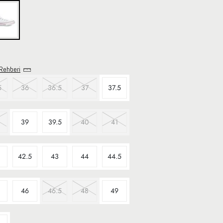
Rehberi
5
36
36.5
37
37.5
39
39.5
40
41
42.5
43
44
44.5
46
46.5
48
49