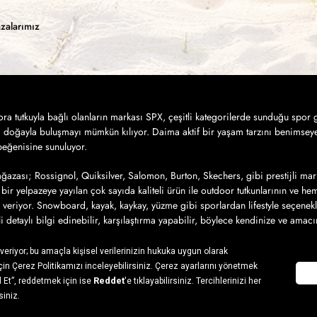
zalarımız
a tutkuyla bağlı olanların markası SPX, çeşitli kategorilerde sunduğu spor g
a doğayla buluşmayı mümkün kılıyor. Daima aktif bir yaşam tarzını benimseye
 beğenisine sunuluyor.
azası; Rossignol, Quiksilver, Salomon, Burton, Skechers, gibi prestijli mar
bir yelpazeye yayılan çok sayıda kaliteli ürün ile outdoor tutkunlarının ve h
 veriyor. Snowboard, kayak, kaykay, yüzme gibi sporlardan lifestyle seçenek
ili detaylı bilgi edinebilir, karşılaştırma yapabilir, böylece kendinize ve amac
iz ürünlere sahip olmak için yapmanız gereken tek şey ise, SPX’in online alış
ı ile 7/24 hızlı ve güvenli online alışveriş yapabilir, satın aldığınız ürünler
ylıklar ile siz de SPX’in sunduğu kalite ve konforu gerek spor aktivitelerinize 