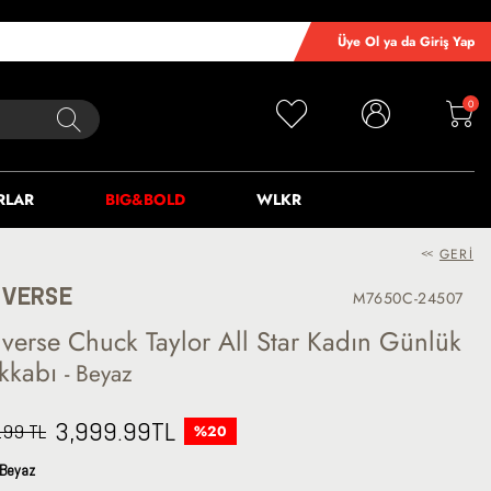
Üye Ol ya da Giriş Yap
0
RLAR
BIG&BOLD
WLKR
<<
GERI
VERSE
M7650C-24507
verse Chuck Taylor All Star Kadın Günlük
kkabı
- Beyaz
3,999.99
TL
.99 TL
%20
Beyaz