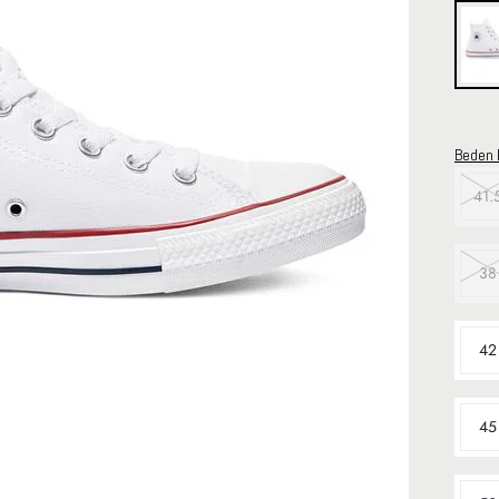
Beden 
41.
38
42
45