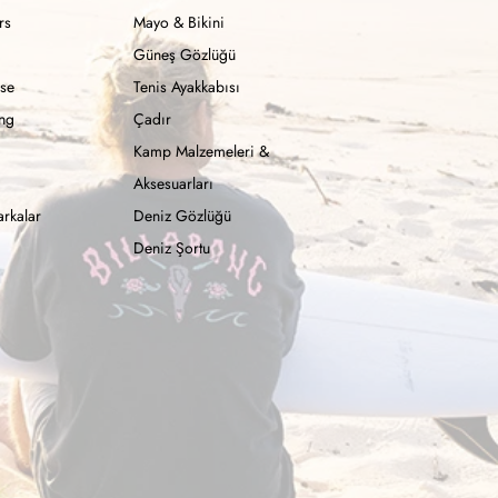
rs
Mayo & Bikini
Güneş Gözlüğü
se
Tenis Ayakkabısı
ong
Çadır
Kamp Malzemeleri &
Aksesuarları
rkalar
Deniz Gözlüğü
Deniz Şortu