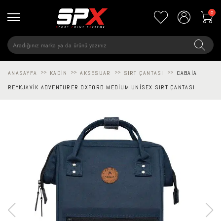
0
ANASAYFA
>>
KADIN
>>
AKSESUAR
>>
SIRT ÇANTASI
>>
CABAIA
REYKJAVIK ADVENTURER OXFORD MEDIUM UNISEX SIRT ÇANTASI