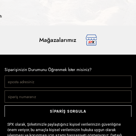
tı
Mağazalarımız
Siparişinizin Durumunu Öğrenmek İster misiniz?
SİPARİŞ SORGULA
Doğaya ve spora tutkuyla bağlı olanların markası SPX, çeşitli