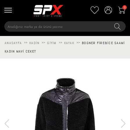
0
ANASAYFA
>>
KADIN
>>
GIYIM
>>
KAYAK
>>
BOGNER FIRE&ICE SAAMI
KADIN MAVI CEKET