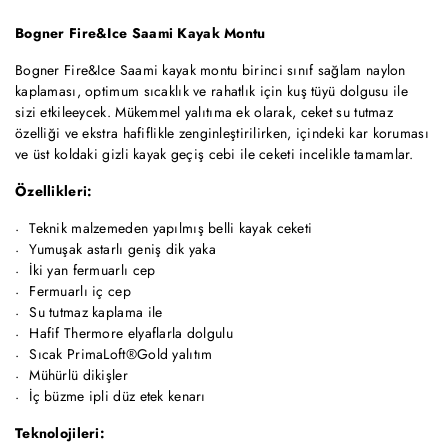
Bogner Fire&Ice Saami Kayak Montu
Bogner Fire&Ice Saami kayak montu birinci sınıf sağlam naylon
kaplaması, optimum sıcaklık ve rahatlık için kuş tüyü dolgusu ile
sizi etkileeycek. Mükemmel yalıtıma ek olarak, ceket su tutmaz
özelliği ve ekstra hafiflikle zenginleştirilirken, içindeki kar koruması
ve üst koldaki gizli kayak geçiş cebi ile ceketi incelikle tamamlar.
Özellikleri:
Teknik malzemeden yapılmış belli kayak ceketi
Yumuşak astarlı geniş dik yaka
İki yan fermuarlı cep
Fermuarlı iç cep
Su tutmaz kaplama ile
Hafif Thermore elyaflarla dolgulu
Sıcak PrimaLoft®Gold yalıtım
Mühürlü dikişler
İç büzme ipli düz etek kenarı
Teknolojileri: