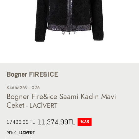
Bogner FIRE&ICE
84665269 - 026
Bogner Fire&ice Saami Kadın Mavi
Ceket
- LACİVERT
11,374.99
TL
17499.99 TL
%35
RENK :
LACİVERT