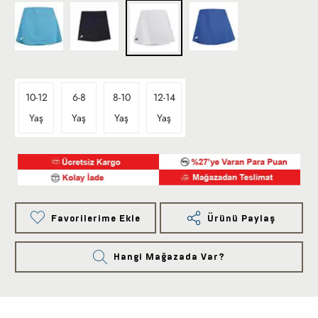
10-12
6-8
8-10
12-14
Yaş
Yaş
Yaş
Yaş
Favorilerime Ekle
Ürünü Paylaş
Hangi Mağazada Var?