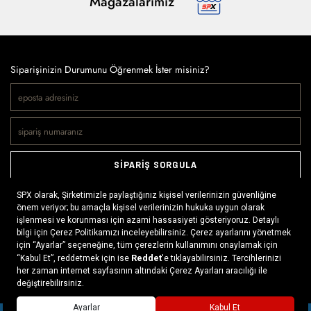
Mağazalarımız
Siparişinizin Durumunu Öğrenmek İster misiniz?
SİPARİŞ SORGULA
Doğaya ve spora tutkuyla bağlı olanların markası SPX, çeşitli
kategorilerde sunduğu spor giyim ürünleri, outdoor ayakkabılar,
ekipman ve aksesuarlar ile, her yerde ve her koşulda doğayla
buluşmayı mümkün kılıyor. Daima aktif bir yaşam tarzını
x
benimseyenlerin ihtiyaç duyabileceği her şey, SPX’in online
mağazasında ziyaretçilerin beğenisine sunuluyor.