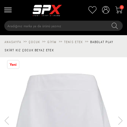
0
ANASAYFA
>>
ÇOCUK
>>
GIYIM
>>
TENIS ETEK
>>
BABOLAT PLAY
SKIRT KIZ ÇOCUK BEYAZ ETEK
Yeni