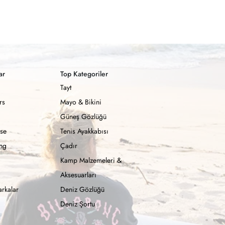
ar
Top Kategoriler
Tayt
rs
Mayo & Bikini
Güneş Gözlüğü
se
Tenis Ayakkabısı
ong
Çadır
Kamp Malzemeleri &
Aksesuarları
rkalar
Deniz Gözlüğü
Deniz Şortu