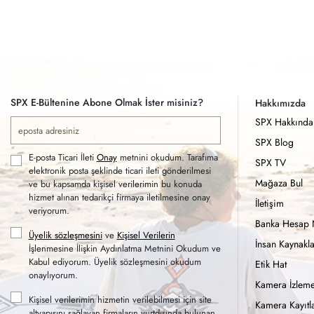
SPX E-Bültenine Abone Olmak İster misiniz?
Hakkımızda
SPX Hakkında
SPX Blog
E-posta Ticari İleti
Onay
metnini okudum. Tarafıma
SPX TV
elektronik posta şeklinde ticari ileti gönderilmesi
Mağaza Bul
ve bu kapsamda kişisel verilerimin bu konuda
hizmet alınan tedarikçi firmaya iletilmesine onay
İletişim
veriyorum.
Banka Hesap 
Üyelik sözleşmesini
ve
Kişisel Verilerin
İnsan Kaynakla
İşlenmesine İlişkin Aydınlatma Metnini Okudum ve
Kabul ediyorum. Üyelik sözleşmesini okudum
Etik Hat
onaylıyorum.
Kamera İzleme
Kişisel verilerimin hizmetin verilebilmesi için site
Kamera Kayıtla
altyapısını sağlayan firmaların yurtdışında bulunan