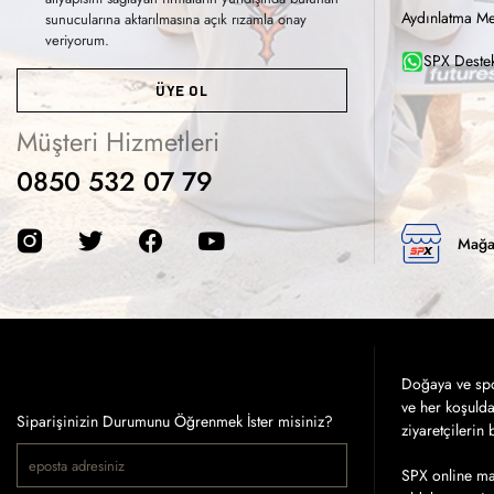
Aydınlatma Me
sunucularına aktarılmasına açık rızamla onay
veriyorum.
SPX Destek
ÜYE OL
Müşteri Hizmetleri
0850 532 07 79
Mağa
Doğaya ve spor
ve her koşuld
Siparişinizin Durumunu Öğrenmek İster misiniz?
ziyaretçilerin
SPX online mağ