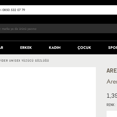
eri 0850 532 07 79
AR
ERKEK
KADIN
ÇOCUK
SPO
PIDER UNISEX YÜZÜCÜ GÖZLÜĞÜ
AR
Are
1,3
RENK :