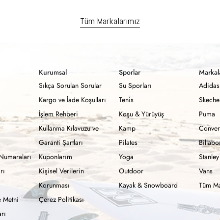
Tüm Markalarımız
Kurumsal
Sporlar
Markal
Sıkça Sorulan Sorular
Su Sporları
Adidas
Kargo ve İade Koşulları
Tenis
Skeche
İşlem Rehberi
Koşu & Yürüyüş
Puma
Kullanma Kılavuzu ve
Kamp
Conver
Garanti Şartları
Pilates
Billab
Numaraları
Kuponlarım
Yoga
Stanley
rı
Kişisel Verilerin
Outdoor
Vans
Korunması
Kayak & Snowboard
Tüm Ma
 Metni
Çerez Politikası
rı