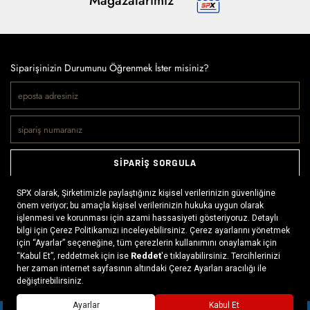
Mağazalarımız
Siparişinizin Durumunu Öğrenmek İster misiniz?
SİPARİŞ SORGULA
Doğaya ve spora tutkuyla bağlı olanların markası SPX, çeşitli
kategorilerde sunduğu spor giyim ürünleri, outdoor ayakkabılar,
ekipman ve aksesuarlar ile, her yerde ve her koşulda doğayla
buluşmayı mümkün kılıyor. Daima aktif bir yaşam tarzını
x
benimseyenlerin ihtiyaç duyabileceği her şey, SPX’in online
mağazasında ziyaretçilerin beğenisine sunuluyor.