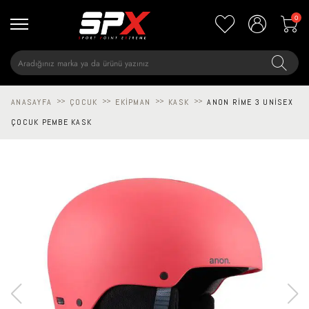
0
ANASAYFA
>>
ÇOCUK
>>
EKIPMAN
>>
KASK
>>
ANON RIME 3 UNISEX
ÇOCUK PEMBE KASK