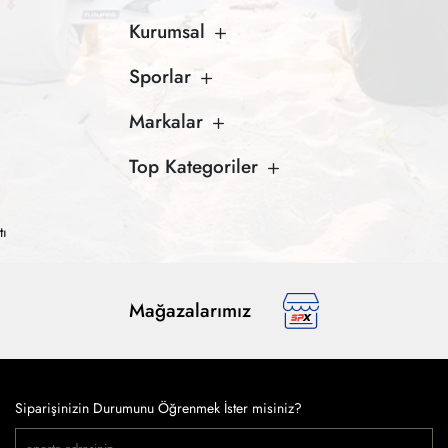
Kurumsal
Sporlar
Markalar
Top Kategoriler
tı
Mağazalarımız
Siparişinizin Durumunu Öğrenmek İster misiniz?