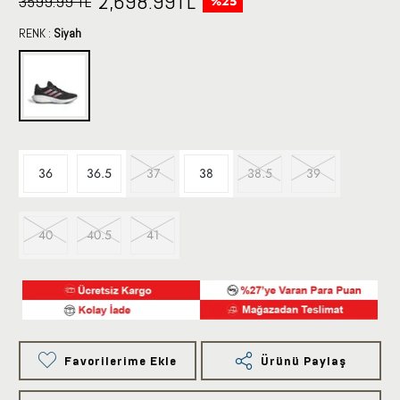
2,698.99
TL
3599.99 TL
%25
RENK :
Siyah
36
36.5
37
38
38.5
39
40
40.5
41
Favorilerime Ekle
Ürünü Paylaş