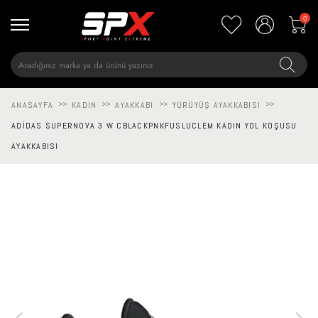
0
ANASAYFA
>>
KADIN
>>
AYAKKABI
>>
YÜRÜYÜŞ AYAKKABISI
>>
ADIDAS SUPERNOVA 3 W CBLACKPNKFUSLUCLEM KADIN YOL KOŞUSU
AYAKKABISI