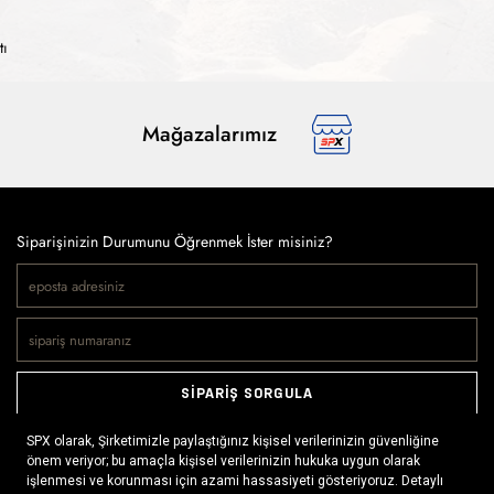
tı
Mağazalarımız
Siparişinizin Durumunu Öğrenmek İster misiniz?
SİPARİŞ SORGULA
Doğaya ve spora tutkuyla bağlı olanların markası SPX, çeşitli