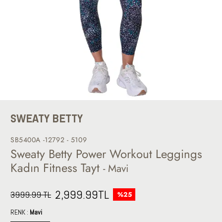
SWEATY BETTY
SB5400A -12792 - 5109
Sweaty Betty Power Workout Leggings
Kadın Fitness Tayt
- Mavi
2,999.99
TL
3999.99 TL
%25
RENK :
Mavi