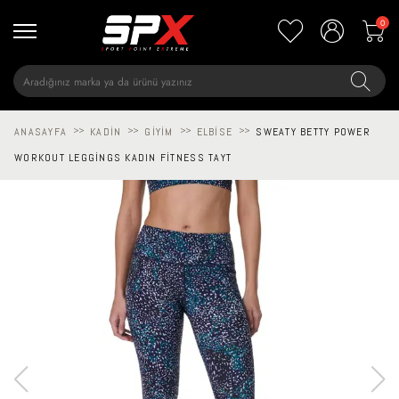
0
ANASAYFA
>>
KADIN
>>
GIYIM
>>
ELBISE
>>
SWEATY BETTY POWER
WORKOUT LEGGINGS KADIN FITNESS TAYT