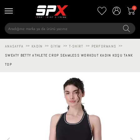
0
ANASAYFA
>>
KADIN
>>
GIYIM
>>
T-SHIRT
>>
PERFORMANS
>>
SWEATY BETTY ATHLETE CROP SEAMLESS WORKOUT KADIN KOŞU TANK
TOP