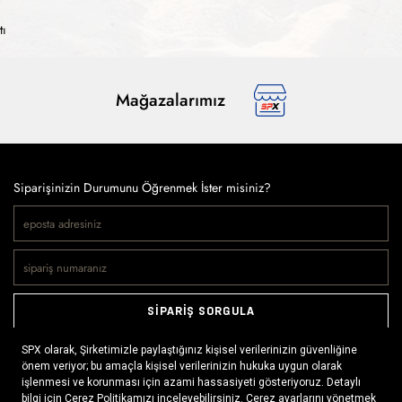
tı
Mağazalarımız
Siparişinizin Durumunu Öğrenmek İster misiniz?
SİPARİŞ SORGULA
Doğaya ve spora tutkuyla bağlı olanların markası SPX, çeşitli
kategorilerde sunduğu spor giyim ürünleri, outdoor ayakkabılar,