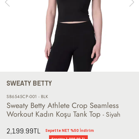
SWEATY BETTY
SB6545CP-001 - BLK
Sweaty Betty Athlete Crop Seamless
Workout Kadın Koşu Tank Top
- Siyah
2,199.99
TL
Sepette NET %50 İndirim
Sepette 1.099,99 TL