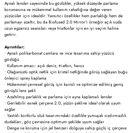
Aynalı lensler sayesinde bu gözlükler, yüksek düzeyde parlama
korumasına ve mükemmel kullanım rahatlığına değer veren
yüzücüler için idealdir. Yansıtıcı özellikler hem parlaklığı hem de
parlamayı azaltır, bu da Biofused 2.0 Mirror'ı örneğin açık suda
uzun egzersiz seansları veya triatlonlar için en iyi seçim haline
getirir.
Ayrıntılar:
• Aynalı polikarbonat camlara ve ince tasarıma sahip yüzücü
gözlüğü
• Kullanım amacı: açık deniz, triatlon, havuz
• Olağanüstü optik netlik için kristal netliğinde görüş sağlayan buğu
önleyici sprey kaplama
• Mükemmel çevresel görüş için kavisli ve optimize edilmiş geniş
görüşlü lens şekli
• Azaltılmış parlaklık ve parlama için ayna kaplamalı lensler
• Gerilebilir esnek çerçeve 2.0, yüzün şekline ideal olarak uyum
sağlar
• Yastıklı konforlu oluk tasarımındaki özellikle yumuşak sızdırmazlık
dudakları, göz çevresine optimum şekilde uyum sağlar
• Denge ve koruma için jel benzeri dolguya sahip güçlü iç çerçeve