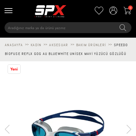
0
ANASAYFA
>>
KADIN
>>
AKSESUAR
>>
BAKIM ÜRÜNLERI
>>
SPEEDO
BIOFUSE REFLX GOG AU BLUEWHITE UNISEX MAVI YÜZÜCÜ GÖZLÜĞÜ
Yeni