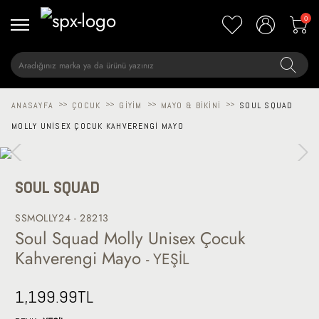
0
ANASAYFA
>>
ÇOCUK
>>
GIYIM
>>
MAYO & BIKINI
>>
SOUL SQUAD
MOLLY UNISEX ÇOCUK KAHVERENGI MAYO
SOUL SQUAD
SSMOLLY24 - 28213
Soul Squad Molly Unisex Çocuk
Kahverengi Mayo
- YEŞİL
1,199.99
TL