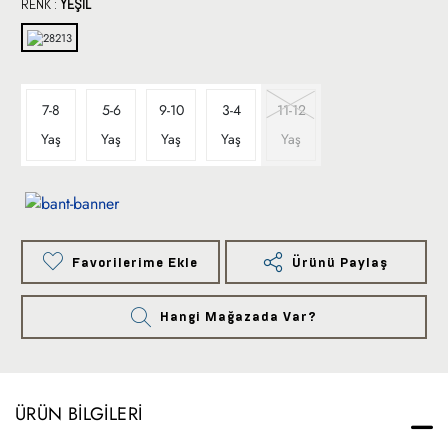
RENK :
YEŞİL
7-8
5-6
9-10
3-4
11-12
Yaş
Yaş
Yaş
Yaş
Yaş
Favorilerime Ekle
Ürünü Paylaş
Hangi Mağazada Var?
ÜRÜN BILGILERI