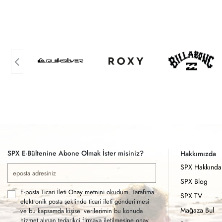
SPX E-Bültenine Abone Olmak İster misiniz?
Hakkımızda
SPX Hakkında
SPX Blog
E-posta Ticari İleti
Onay
metnini okudum. Tarafıma
SPX TV
elektronik posta şeklinde ticari ileti gönderilmesi
Mağaza Bul
ve bu kapsamda kişisel verilerimin bu konuda
hizmet alınan tedarikçi firmaya iletilmesine onay