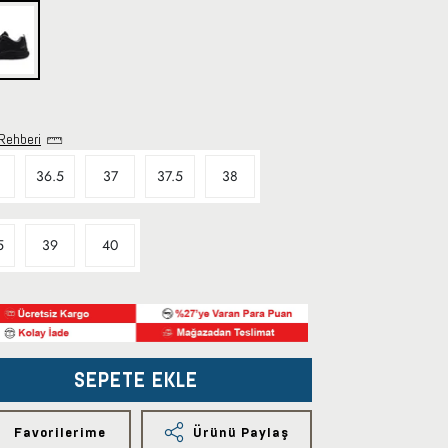
Rehberi
36.5
37
37.5
38
5
39
40
SEPETE EKLE
Favorilerime
Ürünü Paylaş