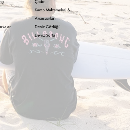
ong
Çadır
Kamp Malzemeleri &
Aksesuarları
rkalar
Deniz Gözlüğü
Deniz Şortu