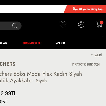
Üye Ol ya da Giriş Yap
0
RLAR
BIG&BOLD
WLKR
<<
GERI
CHERS
117730TK BBK-024
chers Bobs Moda Flex Kadın Siyah
lük Ayakkabı
- Siyah
99.99
TL
Siyah