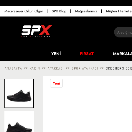
Macerasever Orkun Olgar
SPX Blog
Mağazalarımız
Müşteri Hizmetl
YENİ
FIRSAT
MARKAL
ANASAYFA
>>
KADIN
>>
AYAKKABI
>>
SPOR AYAKKABI
>>
SKECHERS BOB
Yeni