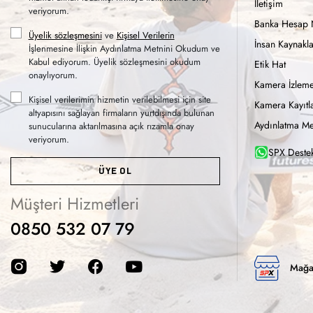
İletişim
veriyorum.
Banka Hesap 
Üyelik sözleşmesini
ve
Kişisel Verilerin
İnsan Kaynakla
İşlenmesine İlişkin Aydınlatma Metnini Okudum ve
Kabul ediyorum. Üyelik sözleşmesini okudum
Etik Hat
onaylıyorum.
Kamera İzleme
Kişisel verilerimin hizmetin verilebilmesi için site
Kamera Kayıtla
altyapısını sağlayan firmaların yurtdışında bulunan
Aydınlatma Me
sunucularına aktarılmasına açık rızamla onay
veriyorum.
SPX Destek
ÜYE OL
Müşteri Hizmetleri
0850 532 07 79
Mağa