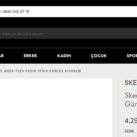
eri 0850 532 07 79
AR
ERKEK
KADIN
ÇOCUK
SPO
S MODA FLEX KADIN SIYAH GÜNLÜK AYAKKABI
SKE
Ske
Gün
4,2
RENK :