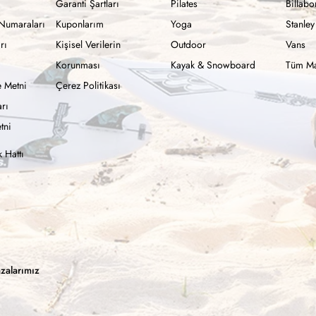
Garanti Şartları
Pilates
Billab
Numaraları
Kuponlarım
Yoga
Stanley
rı
Kişisel Verilerin
Outdoor
Vans
Korunması
Kayak & Snowboard
Tüm Ma
 Metni
Çerez Politikası
rı
tni
 Hattı
zalarımız