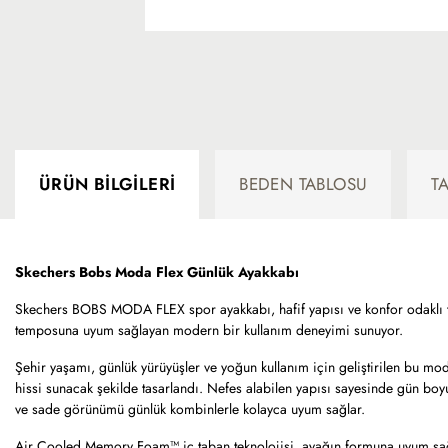
ÜRÜN BILGILERI
BEDEN TABLOSU
T
Skechers Bobs Moda Flex Günlük Ayakkabı
Skechers BOBS MODA FLEX spor ayakkabı, hafif yapısı ve konfor odaklı t
temposuna uyum sağlayan modern bir kullanım deneyimi sunuyor.
Şehir yaşamı, günlük yürüyüşler ve yoğun kullanım için geliştirilen bu mod
hissi sunacak şekilde tasarlandı. Nefes alabilen yapısı sayesinde gün boyu
ve sade görünümü günlük kombinlerle kolayca uyum sağlar.
Air Cooled Memory Foam™ iç taban teknolojisi, ayağın formuna uyum sağl