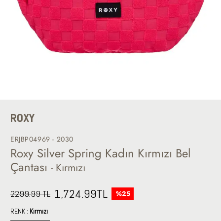
ROXY
ERJBP04969 - 2030
Roxy Silver Spring Kadın Kırmızı Bel
Çantası
- Kırmızı
1,724.99
TL
2299.99 TL
%25
RENK :
Kırmızı