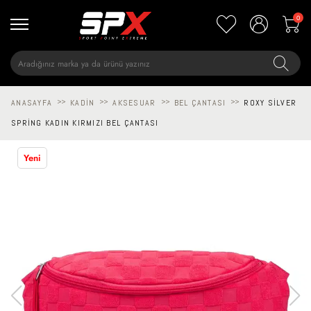
0
ANASAYFA
>>
KADIN
>>
AKSESUAR
>>
BEL ÇANTASI
>>
ROXY SILVER
SPRING KADIN KIRMIZI BEL ÇANTASI
Yeni