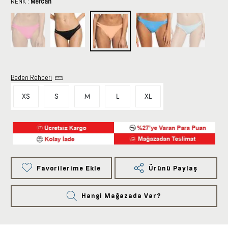
RENK :
Mercan
Beden Rehberi
XS
S
M
L
XL
Favorilerime Ekle
Ürünü Paylaş
Hangi Mağazada Var?