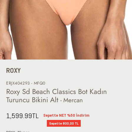
ROXY
ERJX404293 - MFQ0
Roxy Sd Beach Classics Bot Kadın
Turuncu Bikini Alt
- Mercan
1,599.99
TL
Sepette NET %50 İndirim
Sepette 800,00 TL