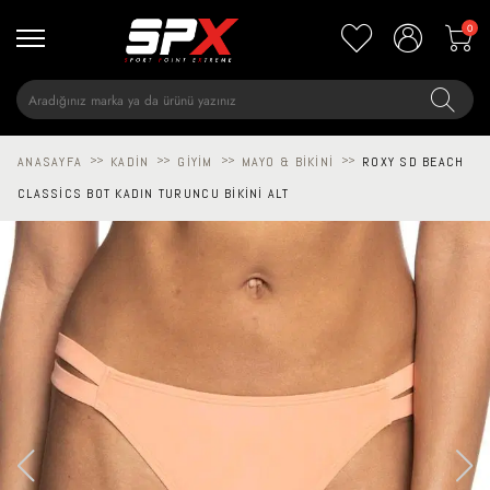
0
ANASAYFA
>>
KADIN
>>
GIYIM
>>
MAYO & BIKINI
>>
ROXY SD BEACH
CLASSICS BOT KADIN TURUNCU BIKINI ALT