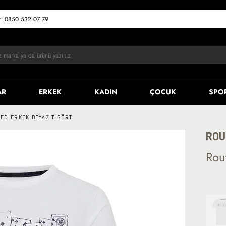
eri 0850 532 07 79
AR
ERKEK
KADIN
ÇOCUK
SPO
TED ERKEK BEYAZ TIŞÖRT
ROU
Rou