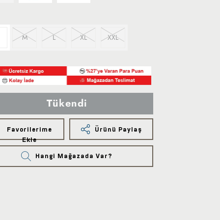
M
L
XL
XXL
Tükendi
Favorilerime
Ürünü Paylaş
Ekle
Hangi Mağazada Var?