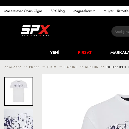
Macerasever Orkun Olgar
SPX Blog
Mağazalarımız
Müşteri Hizmetl
YENİ
FIRSAT
MARKAL
ANASAYFA
>>
ERKEK
>>
GIYIM
>>
T-SHIRT
>>
GÜNLÜK
>>
ROUTEFIELD 