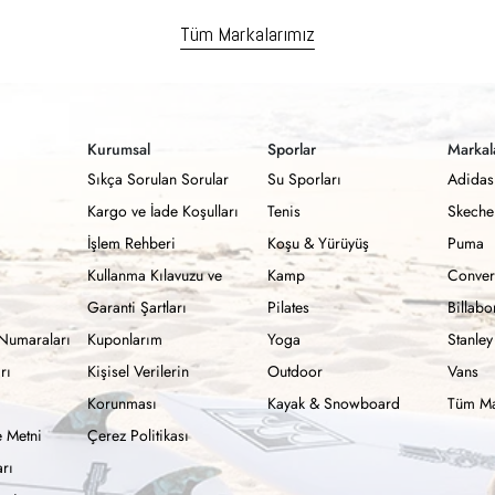
Tüm Markalarımız
Kurumsal
Sporlar
Markal
Sıkça Sorulan Sorular
Su Sporları
Adidas
Kargo ve İade Koşulları
Tenis
Skeche
İşlem Rehberi
Koşu & Yürüyüş
Puma
Kullanma Kılavuzu ve
Kamp
Conver
Garanti Şartları
Pilates
Billab
Numaraları
Kuponlarım
Yoga
Stanley
rı
Kişisel Verilerin
Outdoor
Vans
Korunması
Kayak & Snowboard
Tüm Ma
 Metni
Çerez Politikası
rı