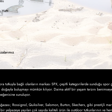
tni
 Hattı
zalarımız
a tutkuyla bağlı olanların markası SPX, çeşitli kategorilerde sunduğu spor g
a doğayla buluşmayı mümkün kılıyor. Daima aktif bir yaşam tarzını benimseye
 beğenisine sunuluyor.
azası; Rossignol, Quiksilver, Salomon, Burton, Skechers, gibi prestijli mar
bir yelpazeye yayılan çok sayıda kaliteli ürün ile outdoor tutkunlarının ve h