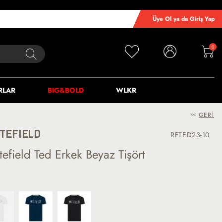
Üye Ol ya da Giriş Yap
0
RLAR
BIG&BOLD
WLKR
<<
GERI
TEFIELD
RFTED23-10
tefield Ted Erkek Beyaz Tişört