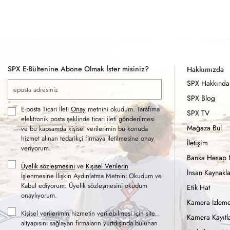
SPX E-Bültenine Abone Olmak İster misiniz?
Hakkımızda
SPX Hakkında
SPX Blog
E-posta Ticari İleti
Onay
metnini okudum. Tarafıma
SPX TV
elektronik posta şeklinde ticari ileti gönderilmesi
Mağaza Bul
ve bu kapsamda kişisel verilerimin bu konuda
hizmet alınan tedarikçi firmaya iletilmesine onay
İletişim
veriyorum.
Banka Hesap 
Üyelik sözleşmesini
ve
Kişisel Verilerin
İnsan Kaynakla
İşlenmesine İlişkin Aydınlatma Metnini Okudum ve
Kabul ediyorum. Üyelik sözleşmesini okudum
Etik Hat
onaylıyorum.
Kamera İzleme
Kişisel verilerimin hizmetin verilebilmesi için site
Kamera Kayıtla
altyapısını sağlayan firmaların yurtdışında bulunan