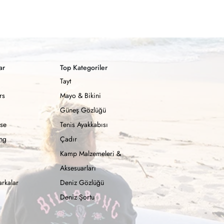
ar
Top Kategoriler
Tayt
rs
Mayo & Bikini
Güneş Gözlüğü
se
Tenis Ayakkabısı
ong
Çadır
Kamp Malzemeleri &
Aksesuarları
rkalar
Deniz Gözlüğü
Deniz Şortu