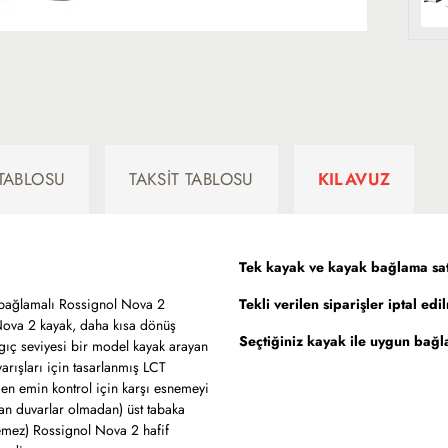
TABLOSU
TAKSIT TABLOSU
KILAVUZ
Tek kayak ve kayak bağlama sat
0 bağlamalı Rossignol Nova 2
Tekli verilen siparişler iptal edi
 Nova 2 kayak, daha kısa dönüş
Seçtiğiniz kayak ile uygun bağla
ngıç seviyesi bir model kayak arayan
arışları için tasarlanmış LCT
den emin kontrol için karşı esnemeyi
an duvarlar olmadan) üst tabaka
remez) Rossignol Nova 2 hafif