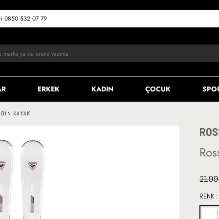
eri 0850 532 07 79
AR
ERKEK
KADIN
ÇOCUK
SPO
DIN KAYAK
ROS
Ros
2199
RENK :