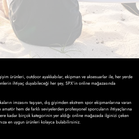
iyim ürünleri, outdoor ayakkabılar, ekipman ve aksesuarlar ile, her yerde
nlerin ihtiyaç duyabileceği her şey, SPX’in online mağazasında
kaların imzasını taşıyan, dış giyimden ekstrem spor ekipmanlarına varan
em amatör hem de farklı seviyelerden profesyonel sporcuların ihtiyaçlarına
lere kadar birçok kategorinin yer aldığı online mağazada ilginizi çeken
ınıza en uygun ürünleri kolayca bulabilirsiniz.
veriş kolaylığından yararlanarak sipariş vermek… SPX sayfalarında, farklı