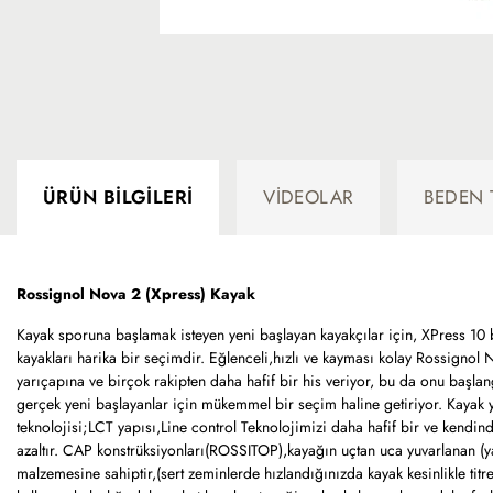
ÜRÜN BILGILERI
VIDEOLAR
BEDEN 
Rossignol Nova 2 (Xpress) Kayak
Kayak sporuna başlamak isteyen yeni başlayan kayakçılar için, XPress 1
kayakları harika bir seçimdir. Eğlenceli,hızlı ve kayması kolay Rossignol
yarıçapına ve birçok rakipten daha hafif bir his veriyor, bu da onu başla
gerçek yeni başlayanlar için mükemmel bir seçim haline getiriyor. Kayak y
teknolojisi;LCT yapısı,Line control Teknolojimizi daha hafif bir ve kendin
azaltır. CAP konstrüksiyonları(ROSSITOP),kayağın uçtan uca yuvarlanan (y
malzemesine sahiptir,(sert zeminlerde hızlandığınızda kayak kesinlikle tit