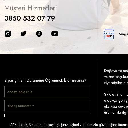
Müşteri Hizmetleri
0850 532 07 79
Mağa
Doğaya ve spor
ve her koşuld
Siparişinizin Durumunu Öğrenmek İster misiniz?
ziyaretçilerin
SPX online mağ
oldukça geniş 
eksiksiz cevap
ürünler ile ilg
SİPARİŞ SORGULA
Tercih ettiğin