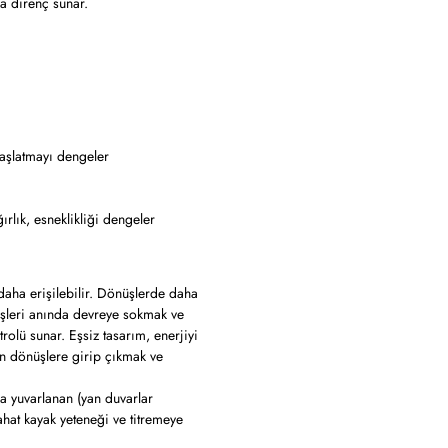
la direnç sunar.
başlatmayı dengeler
rlık, esneklikliği dengeler
daha erişilebilir. Dönüşlerde daha
şleri anında devreye sokmak ve
rolü sunar. Eşsiz tasarım, enerjiyi
in dönüşlere girip çıkmak ve
 yuvarlanan (yan duvarlar
ahat kayak yeteneği ve titremeye