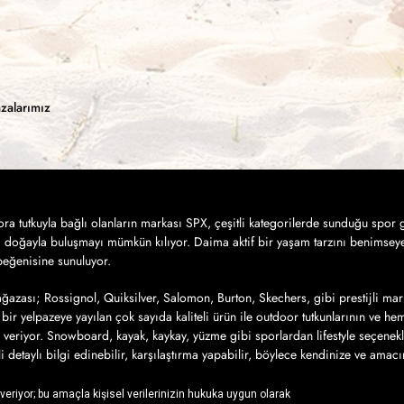
zalarımız
a tutkuyla bağlı olanların markası SPX, çeşitli kategorilerde sunduğu spor g
a doğayla buluşmayı mümkün kılıyor. Daima aktif bir yaşam tarzını benimseye
 beğenisine sunuluyor.
azası; Rossignol, Quiksilver, Salomon, Burton, Skechers, gibi prestijli mar
bir yelpazeye yayılan çok sayıda kaliteli ürün ile outdoor tutkunlarının ve h
 veriyor. Snowboard, kayak, kaykay, yüzme gibi sporlardan lifestyle seçenek
ili detaylı bilgi edinebilir, karşılaştırma yapabilir, böylece kendinize ve amac
iz ürünlere sahip olmak için yapmanız gereken tek şey ise, SPX’in online alış