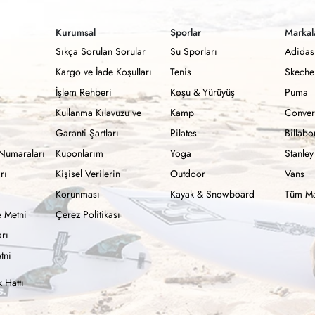
Kurumsal
Sporlar
Markal
Sıkça Sorulan Sorular
Su Sporları
Adidas
Kargo ve İade Koşulları
Tenis
Skeche
İşlem Rehberi
Koşu & Yürüyüş
Puma
Kullanma Kılavuzu ve
Kamp
Conver
Garanti Şartları
Pilates
Billab
Numaraları
Kuponlarım
Yoga
Stanley
rı
Kişisel Verilerin
Outdoor
Vans
Korunması
Kayak & Snowboard
Tüm Ma
 Metni
Çerez Politikası
rı
tni
 Hattı