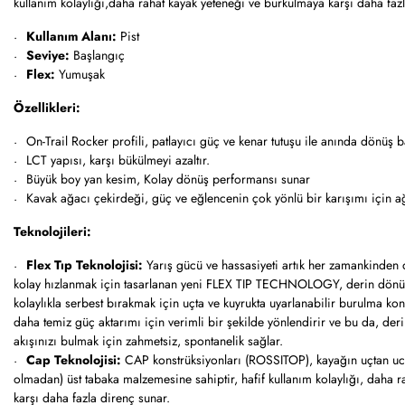
kullanım kolaylığı,daha rahat kayak yeteneği ve burkulmaya karşı daha faz
Kullanım Alanı:
Pist
Seviye:
Başlangıç
Flex:
Yumuşak
Özellikleri:
On-Trail Rocker profili, patlayıcı güç ve kenar tutuşu ile anında dönüş 
LCT yapısı, karşı bükülmeyi azaltır.
Büyük boy yan kesim, Kolay dönüş performansı sunar
Kavak ağacı çekirdeği, güç ve eğlencenin çok yönlü bir karışımı için ağı
Teknolojileri:
Flex Tıp Teknolojisi:
Yarış gücü ve hassasiyeti artık her zamankinden 
kolay hızlanmak için tasarlanan yeni FLEX TIP TECHNOLOGY, derin dönü
kolaylıkla serbest bırakmak için uçta ve kuyrukta uyarlanabilir burulma kont
daha temiz güç aktarımı için verimli bir şekilde yönlendirir ve bu da, der
akışınızı bulmak için zahmetsiz, spontanelik sağlar.
Cap Teknolojisi:
CAP konstrüksiyonları (ROSSITOP), kayağın uçtan uca
olmadan) üst tabaka malzemesine sahiptir, hafif kullanım kolaylığı, daha r
karşı daha fazla direnç sunar.