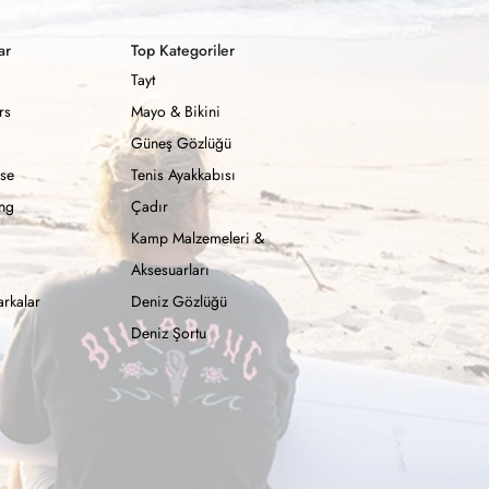
ar
Top Kategoriler
Tayt
rs
Mayo & Bikini
Güneş Gözlüğü
se
Tenis Ayakkabısı
ong
Çadır
Kamp Malzemeleri &
Aksesuarları
rkalar
Deniz Gözlüğü
Deniz Şortu