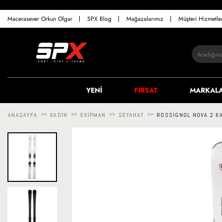
Macerasever Orkun Olgar
SPX Blog
Mağazalarımız
Müşteri Hizmetl
YENİ
FIRSAT
MARKAL
ANASAYFA
>>
KADIN
>>
EKIPMAN
>>
SEYAHAT
>>
ROSSIGNOL NOVA 2 KA