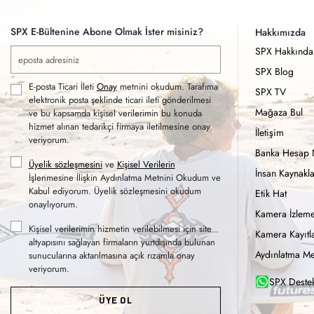
SPX E-Bültenine Abone Olmak İster misiniz?
Hakkımızda
SPX Hakkında
SPX Blog
E-posta Ticari İleti
Onay
metnini okudum. Tarafıma
SPX TV
elektronik posta şeklinde ticari ileti gönderilmesi
Mağaza Bul
ve bu kapsamda kişisel verilerimin bu konuda
hizmet alınan tedarikçi firmaya iletilmesine onay
İletişim
veriyorum.
Banka Hesap 
Üyelik sözleşmesini
ve
Kişisel Verilerin
İnsan Kaynakla
İşlenmesine İlişkin Aydınlatma Metnini Okudum ve
Kabul ediyorum. Üyelik sözleşmesini okudum
Etik Hat
onaylıyorum.
Kamera İzleme
Kişisel verilerimin hizmetin verilebilmesi için site
Kamera Kayıtla
altyapısını sağlayan firmaların yurtdışında bulunan
Aydınlatma Me
sunucularına aktarılmasına açık rızamla onay
veriyorum.
SPX Destek
ÜYE OL