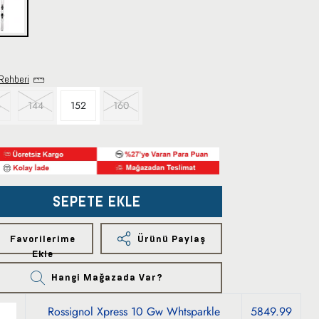
Rehberi
6
144
152
160
SEPETE EKLE
Favorilerime
Ürünü Paylaş
Ekle
Hangi Mağazada Var?
Rossignol Xpress 10 Gw Whtsparkle
5849.99