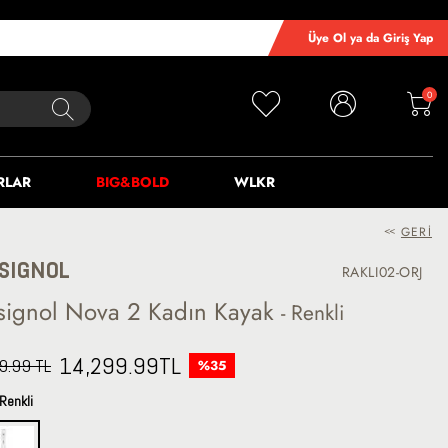
Üye Ol ya da Giriş Yap
0
RLAR
BIG&BOLD
WLKR
<<
GERI
SIGNOL
RAKLI02-ORJ
signol Nova 2 Kadın Kayak
- Renkli
14,299.99
TL
9.99 TL
%35
Renkli