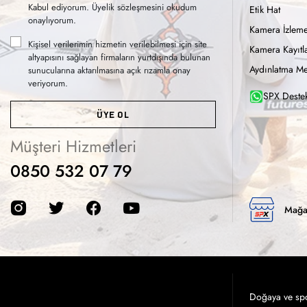
Kabul ediyorum. Üyelik sözleşmesini okudum
Etik Hat
onaylıyorum.
Kamera İzleme
Kişisel verilerimin hizmetin verilebilmesi için site
Kamera Kayıtla
altyapısını sağlayan firmaların yurtdışında bulunan
Aydınlatma Me
sunucularına aktarılmasına açık rızamla onay
veriyorum.
SPX Destek
ÜYE OL
Müşteri Hizmetleri
0850 532 07 79
Mağa
Doğaya ve spor