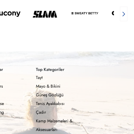
ar
Top Kategoriler
Tayt
rs
Mayo & Bikini
Güneş Gözlüğü
se
Tenis Ayakkabısı
ong
Çadır
Kamp Malzemeleri &
Aksesuarları