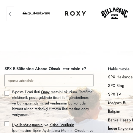
SPX E-Bültenine Abone Olmak İster misiniz?
Hakkımızda
SPX Hakkında
SPX Blog
E-posta Ticari İleti
Onay
metnini okudum. Tarafıma
SPX TV
elektronik posta şeklinde ticari ileti gönderilmesi
Mağaza Bul
ve bu kapsamda kişisel verilerimin bu konuda
hizmet alınan tedarikçi firmaya iletilmesine onay
İletişim
veriyorum.
Banka Hesap 
Üyelik sözleşmesini
ve
Kişisel Verilerin
İnsan Kaynakla
İşlenmesine İlişkin Aydınlatma Metnini Okudum ve