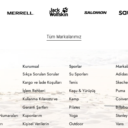
Tüm Markalarımız
Kurumsal
Sporlar
Markal
Sıkça Sorulan Sorular
Su Sporları
Adidas
Kargo ve İade Koşulları
Tenis
Skeche
İşlem Rehberi
Koşu & Yürüyüş
Puma
Kullanma Kılavuzu ve
Kamp
Conver
Garanti Şartları
Pilates
Billab
Numaraları
Kuponlarım
Yoga
Stanley
rı
Kişisel Verilerin
Outdoor
Vans