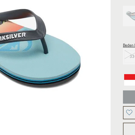
Beden 
33