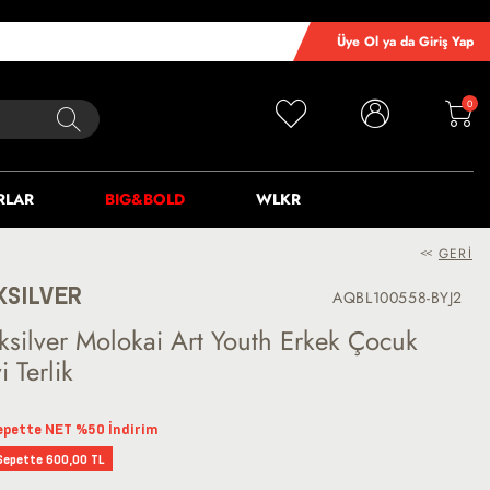
Üye Ol ya da Giriş Yap
0
RLAR
BIG&BOLD
WLKR
<<
GERI
KSILVER
AQBL100558-BYJ2
ksilver Molokai Art Youth Erkek Çocuk
 Terlik
epette NET %50 İndirim
Sepette 600,00 TL