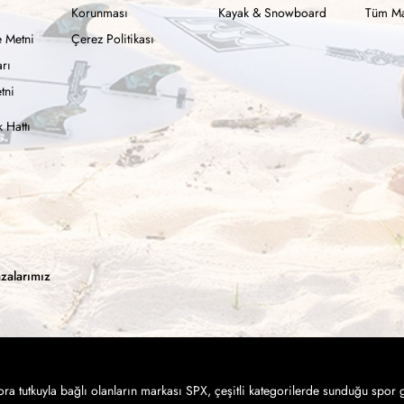
Korunması
Kayak & Snowboard
Tüm Ma
 Metni
Çerez Politikası
rı
tni
 Hattı
zalarımız
a tutkuyla bağlı olanların markası SPX, çeşitli kategorilerde sunduğu spor g