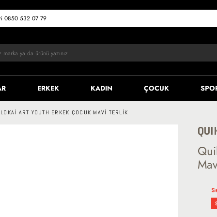
eri 0850 532 07 79
AR
ERKEK
KADIN
ÇOCUK
SPO
LOKAI ART YOUTH ERKEK ÇOCUK MAVI TERLIK
QUI
Qui
Mavi
S