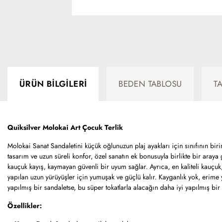
ÜRÜN BILGILERI
BEDEN TABLOSU
T
Quiksilver Molokai Art Çocuk Terlik
Molokai Sanat Sandaletini küçük oğlunuzun plaj ayakları için sınıfının bi
tasarım ve uzun süreli konfor, özel sanatın ek bonusuyla birlikte bir araya g
kauçuk kayış, kaymayan güvenli bir uyum sağlar. Ayrıca, en kaliteli kauçu
yapılan uzun yürüyüşler için yumuşak ve güçlü kalır. Kayganlık yok, erime 
yapılmış bir sandaletse, bu süper tokatlarla alacağın daha iyi yapılmış bir
Özellikler: