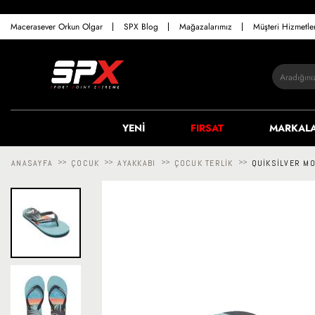
Macerasever Orkun Olgar
SPX Blog
Mağazalarımız
Müşteri Hizmetl
YENİ
FIRSAT
MARKAL
ANASAYFA
>>
ÇOCUK
>>
AYAKKABI
>>
ÇOCUK TERLIK
>>
QUIKSILVER MO