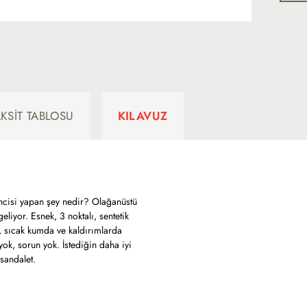
AKSIT TABLOSU
KILAVUZ
rincisi yapan şey nedir? Olağanüstü
eliyor. Esnek, 3 noktalı, sentetik
k, sıcak kumda ve kaldırımlarda
yok, sorun yok. İstediğin daha iyi
 sandalet.