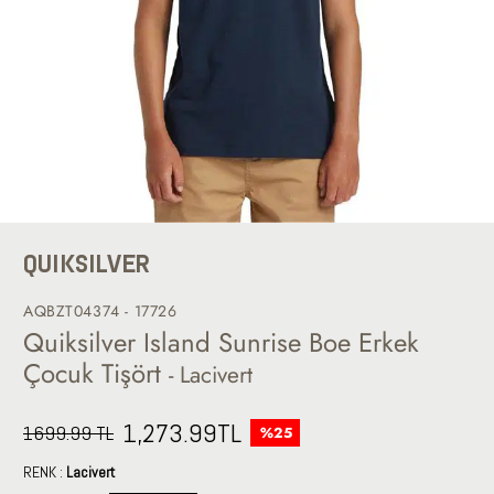
QUIKSILVER
AQBZT04374 - 17726
Quiksilver Island Sunrise Boe Erkek
Çocuk Tişört
- Lacivert
1,273.99
TL
1699.99 TL
%25
RENK :
Lacivert