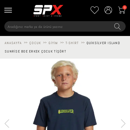
0
ANASAYFA
>>
ÇOCUK
>>
GIYIM
>>
T-SHIRT
>>
QUIKSILVER ISLAND
SUNRISE BOE ERKEK ÇOCUK TIŞÖRT