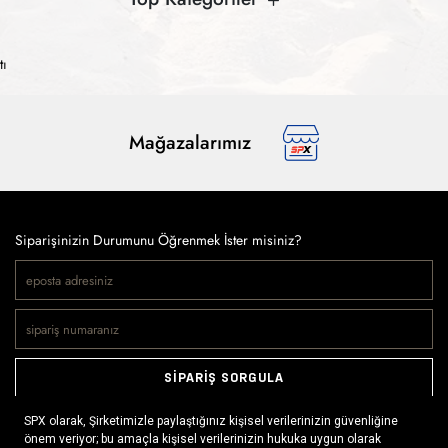
tı
Mağazalarımız
Siparişinizin Durumunu Öğrenmek İster misiniz?
SİPARİŞ SORGULA