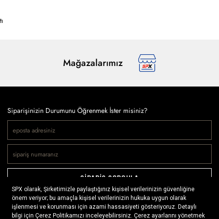
tı
Mağazalarımız
Siparişinizin Durumunu Öğrenmek İster misiniz?
SİPARİŞ SORGULA
Doğaya ve spora tutkuyla bağlı olanların markası SPX, çeşitli