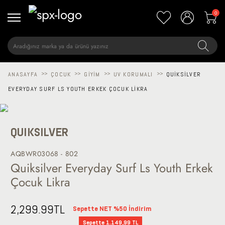
0
ANASAYFA
>>
ÇOCUK
>>
GIYIM
>>
UV KORUMALI
>>
QUIKSILVER
EVERYDAY SURF LS YOUTH ERKEK ÇOCUK LIKRA
QUIKSILVER
AQBWR03068 - 802
Quiksilver Everyday Surf Ls Youth Erkek
Çocuk Likra
2,299.99
TL
Sepette NET %50 İndirim
Sepette 1.149,99 TL