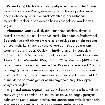
Prizm Lens:
Oakley tarafından geliştirilen devrim niteliğindeki
mercek teknolojisi Prizm, detayları güçlendirerek performansı
önemli ölçüde iyileştirir ve özel ortamlar için tasarlanmış
mercekler, renklerin son derece hassas bir şekilde ayarlanması
sağlar.
Plutonite® Lens:
Oaklely'nin Plutonite® lensleri, dayanıklı,
yüksek dereceli bir poli-karbonat lenstir. Bu nedenle, Profesyonel
Sporcular ve aktif bir yaşam tarzına öncülük edenler için popüler
bir seçimdir. Lens, yüksek kütle ve yüksek hızlı darbelere karşı
korumayı garanti eder. Oakley, mümkün olan en iyi sonuçları
sağlamak için ürünü aşırı koşullarda kapsamlı bir şekilde test eder.
Ayrıca Plutonite® lensler UVA, UVB, UVC ve Mavi Işık (400 nm'ye
kadar) ışınlarına karşı koruma sağlar. Böylece katarakt ve AMD gibi
göz sağlığı risklerinden korunmaya yardımcı olur. Sonuç olarak,
Plutonite® Lensler, kullanıcının lensin son derece koruyucu olduğu
bilinciyle performans göstermesini sağlarken en yüksek optik
seviyeleri sağlar.
High Definition Optics:
Oakley Yüksek Çözünürlüklü Optik ®(
HDO ®) gözlük camları, en net, en keskin ve en doğru görüşten
daha azına razı olmayan profesyonel sporcuların tavizsiz taleplerini
karşılamak için güvenliği ve performansı optimize eder.