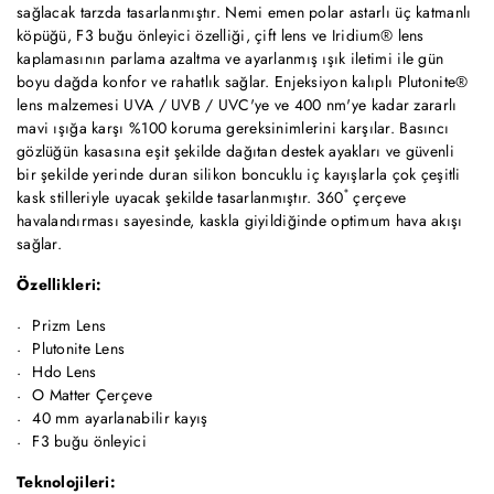
sağlacak tarzda tasarlanmıştır. Nemi emen polar astarlı üç katmanlı
köpüğü, F3 buğu önleyici özelliği, çift lens ve Iridium® lens
kaplamasının parlama azaltma ve ayarlanmış ışık iletimi ile gün
boyu dağda konfor ve rahatlık sağlar. Enjeksiyon kalıplı Plutonite®
lens malzemesi UVA / UVB / UVC'ye ve 400 nm'ye kadar zararlı
mavi ışığa karşı %100 koruma gereksinimlerini karşılar. Basıncı
gözlüğün kasasına eşit şekilde dağıtan destek ayakları ve güvenli
bir şekilde yerinde duran silikon boncuklu iç kayışlarla çok çeşitli
kask stilleriyle uyacak şekilde tasarlanmıştır. 360˚ çerçeve
havalandırması sayesinde, kaskla giyildiğinde optimum hava akışı
sağlar.
Özellikleri:
Prizm Lens
Plutonite Lens
Hdo Lens
O Matter Çerçeve
40 mm ayarlanabilir kayış
F3 buğu önleyici
Teknolojileri: