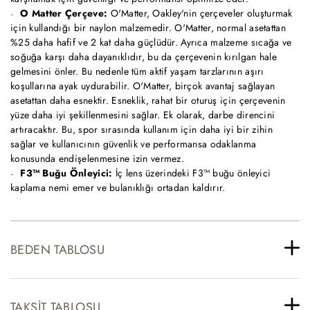
O Matter Çerçeve:
O'Matter, Oakley'nin çerçeveler oluşturmak
için kullandığı bir naylon malzemedir. O'Matter, normal asetattan
%25 daha hafif ve 2 kat daha güçlüdür. Ayrıca malzeme sıcağa ve
soğuğa karşı daha dayanıklıdır, bu da çerçevenin kırılgan hale
gelmesini önler. Bu nedenle tüm aktif yaşam tarzlarının aşırı
koşullarına ayak uydurabilir. O'Matter, birçok avantaj sağlayan
asetattan daha esnektir. Esneklik, rahat bir oturuş için çerçevenin
yüze daha iyi şekillenmesini sağlar. Ek olarak, darbe direncini
artıracaktır. Bu, spor sırasında kullanım için daha iyi bir zihin
sağlar ve kullanıcının güvenlik ve performansa odaklanma
konusunda endişelenmesine izin vermez.
F3™ Buğu Önleyici:
İç lens üzerindeki F3™ buğu önleyici
kaplama nemi emer ve bulanıklığı ortadan kaldırır.
BEDEN TABLOSU
TAKSIT TABLOSU