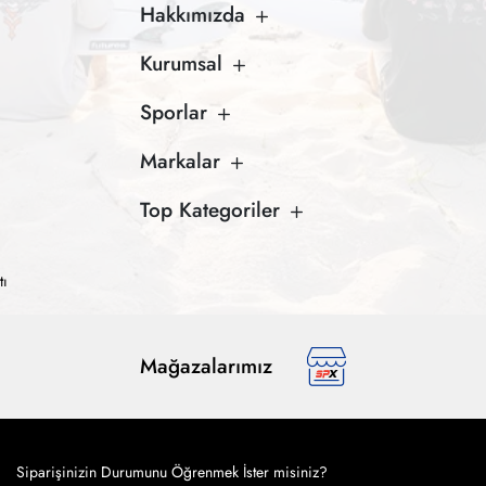
Hakkımızda
Kurumsal
Sporlar
Markalar
Top Kategoriler
tı
Mağazalarımız
Siparişinizin Durumunu Öğrenmek İster misiniz?