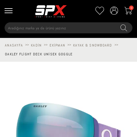
0
ANASAYFA
>>
KADIN
>>
EKIPMAN
>>
KAYAK & SNOWBOARD
>>
OAKLEY FLIGHT DECK UNISEX GOGGLE