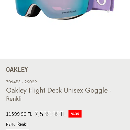
OAKLEY
7064E3 - 29029
Oakley Flight Deck Unisex Goggle
-
Renkli
7,539.99
TL
11599.99 TL
%35
RENK :
Renkli