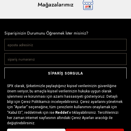
Mağazalarımız
Siparişinizin Durumunu Öğrenmek İster misiniz?
SİPARİŞ SORGULA
Doğaya ve spora tutkuyla bağlı olanların markası SPX, çeşitli
kategorilerde sunduğu spor giyim ürünleri, outdoor ayakkabılar,
ekipman ve aksesuarlar ile, her yerde ve her koşulda doğayla
buluşmayı mümkün kılıyor. Daima aktif bir yaşam tarzını
benimseyenlerin ihtiyaç duyabileceği her şey, SPX’in online
x
mağazasında ziyaretçilerin beğenisine sunuluyor.