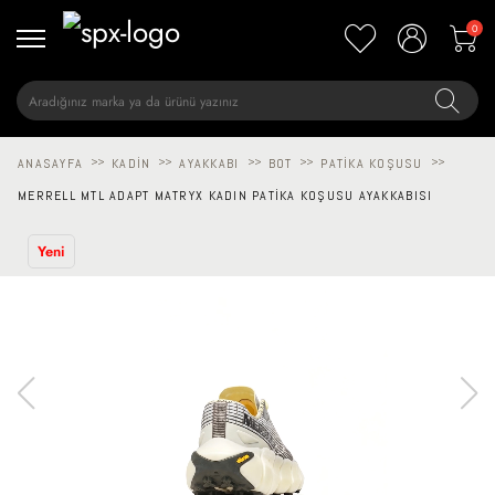
0
ANASAYFA
>>
KADIN
>>
AYAKKABI
>>
BOT
>>
PATIKA KOŞUSU
>>
MERRELL MTL ADAPT MATRYX KADIN PATIKA KOŞUSU AYAKKABISI
Yeni