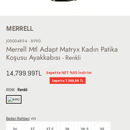
MERRELL
J00004894 - 8990
Merrell Mtl Adapt Matryx Kadın Patika
Koşusu Ayakkabısı
- Renkli
14,799.99
TL
Sepette NET %50 İndirim
Sepette 7.399,99 TL
RENK :
Renkli
Beden Rehberi
36
37
37.5
38
38.5
39