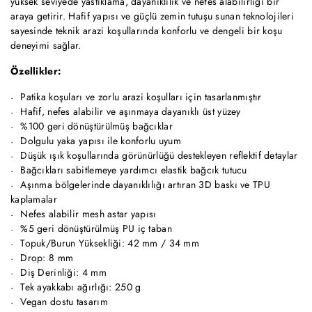
yüksek seviyede yastıklama, dayanıklılık ve nefes alabilirliği bir
araya getirir. Hafif yapısı ve güçlü zemin tutuşu sunan teknolojileri
sayesinde teknik arazi koşullarında konforlu ve dengeli bir koşu
deneyimi sağlar.
Özellikler:
Patika koşuları ve zorlu arazi koşulları için tasarlanmıştır
Hafif, nefes alabilir ve aşınmaya dayanıklı üst yüzey
%100 geri dönüştürülmüş bağcıklar
Dolgulu yaka yapısı ile konforlu uyum
Düşük ışık koşullarında görünürlüğü destekleyen reflektif detaylar
Bağcıkları sabitlemeye yardımcı elastik bağcık tutucu
Aşınma bölgelerinde dayanıklılığı artıran 3D baskı ve TPU
kaplamalar
Nefes alabilir mesh astar yapısı
%5 geri dönüştürülmüş PU iç taban
Topuk/Burun Yüksekliği: 42 mm / 34 mm
Drop: 8 mm
Diş Derinliği: 4 mm
Tek ayakkabı ağırlığı: 250 g
Vegan dostu tasarım