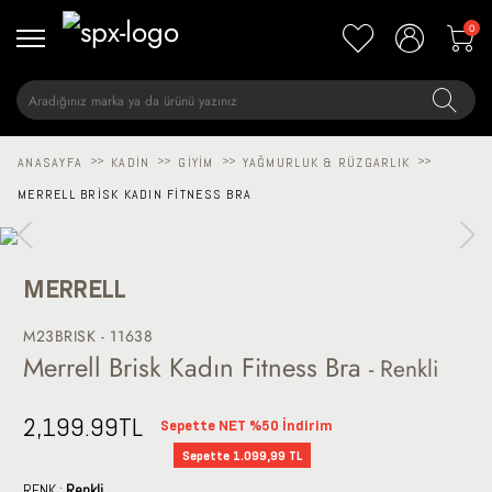
0
ANASAYFA
>>
KADIN
>>
GIYIM
>>
YAĞMURLUK & RÜZGARLIK
>>
MERRELL BRISK KADIN FITNESS BRA
MERRELL
M23BRISK - 11638
Merrell Brisk Kadın Fitness Bra
- Renkli
2,199.99
TL
Sepette NET %50 İndirim
Sepette 1.099,99 TL
RENK :
Renkli