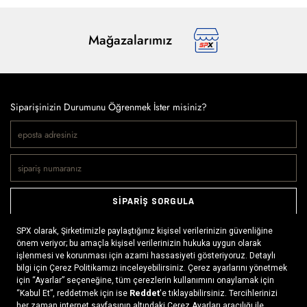
Mağazalarımız
Siparişinizin Durumunu Öğrenmek İster misiniz?
SİPARİŞ SORGULA
Doğaya ve spora tutkuyla bağlı olanların markası SPX, çeşitli
kategorilerde sunduğu spor giyim ürünleri, outdoor ayakkabılar,
ekipman ve aksesuarlar ile, her yerde ve her koşulda doğayla
buluşmayı mümkün kılıyor. Daima aktif bir yaşam tarzını