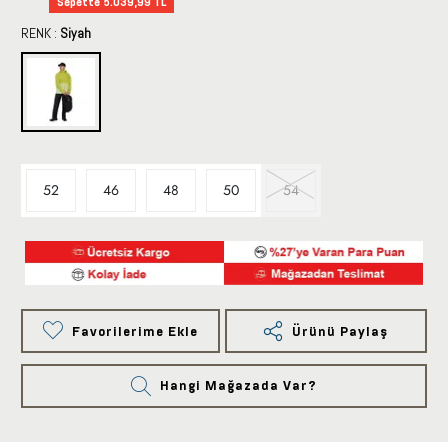
Sepette 5.039,99 TL
RENK :
Siyah
52
46
48
50
54
Favorilerime Ekle
Ürünü Paylaş
Hangi Mağazada Var?