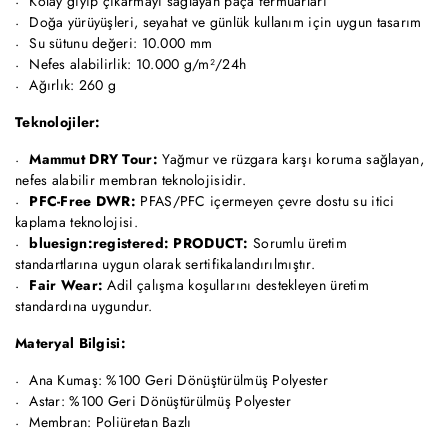
Kolay giyip çıkarmayı sağlayan paça fermuarları
Doğa yürüyüşleri, seyahat ve günlük kullanım için uygun tasarım
Su sütunu değeri: 10.000 mm
Nefes alabilirlik: 10.000 g/m²/24h
Ağırlık: 260 g
Teknolojiler:
Mammut DRY Tour:
Yağmur ve rüzgara karşı koruma sağlayan,
nefes alabilir membran teknolojisidir.
PFC-Free DWR:
PFAS/PFC içermeyen çevre dostu su itici
kaplama teknolojisi.
bluesign:registered: PRODUCT:
Sorumlu üretim
standartlarına uygun olarak sertifikalandırılmıştır.
Fair Wear:
Adil çalışma koşullarını destekleyen üretim
standardına uygundur.
Materyal Bilgisi:
Ana Kumaş: %100 Geri Dönüştürülmüş Polyester
Astar: %100 Geri Dönüştürülmüş Polyester
Membran: Poliüretan Bazlı