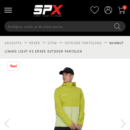
0
ANASAYFA
>>
ERKEK
>>
GIYIM
>>
OUTDOOR PANTOLONU
>>
MAMMUT
LINARD LIGHT HS ERKEK OUTDOOR PANTOLON
Yeni