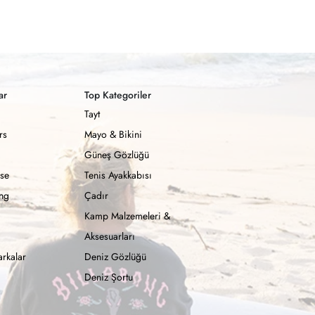
ar
Top Kategoriler
Tayt
rs
Mayo & Bikini
Güneş Gözlüğü
se
Tenis Ayakkabısı
ong
Çadır
Kamp Malzemeleri &
Aksesuarları
rkalar
Deniz Gözlüğü
Deniz Şortu