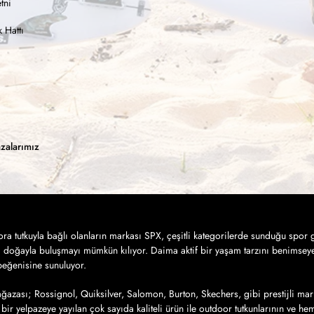
tni
 Hattı
zalarımız
a tutkuyla bağlı olanların markası SPX, çeşitli kategorilerde sunduğu spor g
a doğayla buluşmayı mümkün kılıyor. Daima aktif bir yaşam tarzını benimseye
 beğenisine sunuluyor.
azası; Rossignol, Quiksilver, Salomon, Burton, Skechers, gibi prestijli mar
bir yelpazeye yayılan çok sayıda kaliteli ürün ile outdoor tutkunlarının ve h