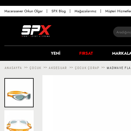
Macerasever Orkun Olgar
SPX Blog
Mağazalarımız
Müşteri Hizmetl
YENİ
FIRSAT
MARKAL
ANASAYFA
>>
ÇOCUK
>>
AKSESUAR
>>
ÇOCUK ÇORAP
>>
MADWAVE FLA