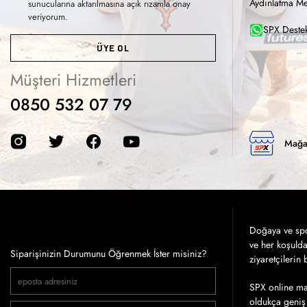
Aydınlatma Me
sunucularına aktarılmasına açık rızamla onay
veriyorum.
SPX Destek
ÜYE OL
Müşteri Hizmetleri
0850 532 07 79
Mağa
Doğaya ve spor
ve her koşuld
Siparişinizin Durumunu Öğrenmek İster misiniz?
ziyaretçilerin
SPX online mağ
oldukça geniş 