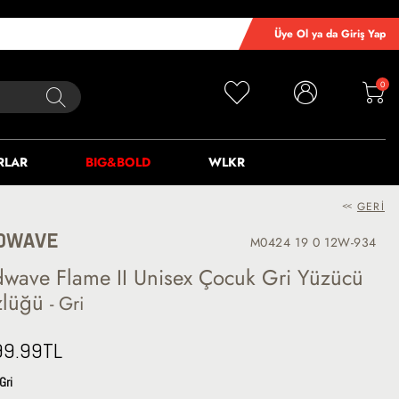
Üye Ol ya da Giriş Yap
0
RLAR
BIG&BOLD
WLKR
<<
GERI
DWAVE
M0424 19 0 12W-934
wave Flame II Unisex Çocuk Gri Yüzücü
zlüğü
- Gri
99.99
TL
Gri