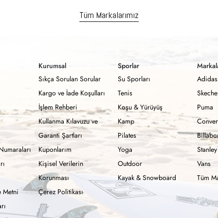
Tüm Markalarımız
Kurumsal
Sporlar
Markal
Sıkça Sorulan Sorular
Su Sporları
Adidas
Kargo ve İade Koşulları
Tenis
Skeche
İşlem Rehberi
Koşu & Yürüyüş
Puma
Kullanma Kılavuzu ve
Kamp
Conver
Garanti Şartları
Pilates
Billab
Numaraları
Kuponlarım
Yoga
Stanley
rı
Kişisel Verilerin
Outdoor
Vans
Korunması
Kayak & Snowboard
Tüm Ma
 Metni
Çerez Politikası
rı