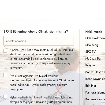
SPX E-Bültenine Abone Olmak İster misiniz?
Hakkımızda
SPX Hakkında
SPX Blog
E-posta Ticari İleti
Onay
metnini okudum. Tarafıma
SPX TV
elektronik posta şeklinde ticari ileti gönderilmesi
Mağaza Bul
ve bu kapsamda kişisel verilerimin bu konuda
hizmet alınan tedarikçi firmaya iletilmesine onay
İletişim
veriyorum.
Banka Hesap 
Üyelik sözleşmesini
ve
Kişisel Verilerin
İnsan Kaynakla
İşlenmesine İlişkin Aydınlatma Metnini Okudum ve
Kabul ediyorum. Üyelik sözleşmesini okudum
Etik Hat
onaylıyorum.
Kamera İzleme
Kişisel verilerimin hizmetin verilebilmesi için site
Kamera Kayıtla
altyapısını sağlayan firmaların yurtdışında bulunan