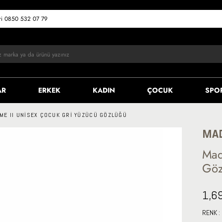
eri 0850 532 07 79
AR
ERKEK
KADIN
ÇOCUK
SPO
ME II UNISEX ÇOCUK GRI YÜZÜCÜ GÖZLÜĞÜ
MA
Mad
Gö
1,6
RENK :