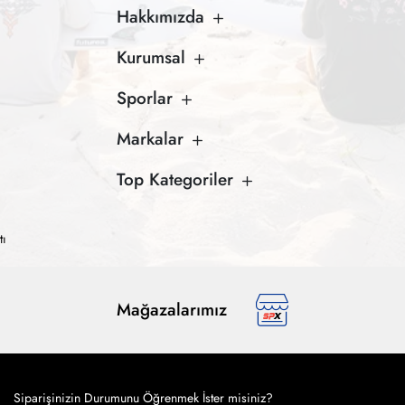
Hakkımızda
Kurumsal
Sporlar
Markalar
Top Kategoriler
tı
Mağazalarımız
Siparişinizin Durumunu Öğrenmek İster misiniz?