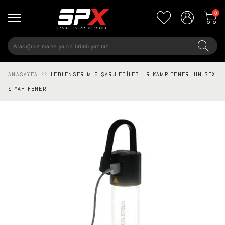
0
ANASAYFA
>>
LEDLENSER ML6 ŞARJ EDILEBILIR KAMP FENERI UNISEX
SIYAH FENER