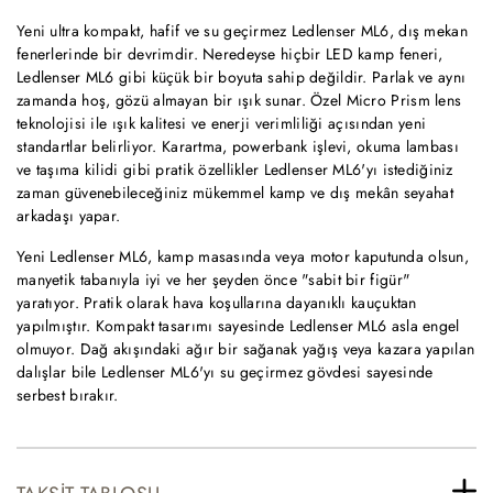
Yeni ultra kompakt, hafif ve su geçirmez Ledlenser ML6, dış mekan
fenerlerinde bir devrimdir. Neredeyse hiçbir LED kamp feneri,
Ledlenser ML6 gibi küçük bir boyuta sahip değildir. Parlak ve aynı
zamanda hoş, gözü almayan bir ışık sunar. Özel Micro Prism lens
teknolojisi ile ışık kalitesi ve enerji verimliliği açısından yeni
standartlar belirliyor. Karartma, powerbank işlevi, okuma lambası
ve taşıma kilidi gibi pratik özellikler Ledlenser ML6'yı istediğiniz
zaman güvenebileceğiniz mükemmel kamp ve dış mekân seyahat
arkadaşı yapar.
Yeni Ledlenser ML6, kamp masasında veya motor kaputunda olsun,
manyetik tabanıyla iyi ve her şeyden önce "sabit bir figür"
yaratıyor. Pratik olarak hava koşullarına dayanıklı kauçuktan
yapılmıştır. Kompakt tasarımı sayesinde Ledlenser ML6 asla engel
olmuyor. Dağ akışındaki ağır bir sağanak yağış veya kazara yapılan
dalışlar bile Ledlenser ML6'yı su geçirmez gövdesi sayesinde
serbest bırakır.