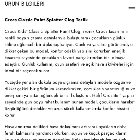
ÜRÜN BILGILERI
Crocs Classic Paint Splatter Clog Terlik
Crocs Kids’ Classic Splatter Paint Clog, ikonik Crocs tasarımını
renkli boya sıçrama detaylarıyla buluşturarak çocukların günlük
stiline eğlenceli bir dokunuş katıyor. Canlı ve yaratıcı görünümüyle
dikkat çeken bu model, konfor odaklı yapısını korurken enerjik
tasarımı sayesinde çocukların favori parçalarından biri olmaya
adaydır. Günlük kullanım, oyun saatleri ve açık hava aktiviteleri için
ideal bir seçenek sunar.
Yüzeyde yer alan dokulu boya sıçrama detayları modele özgün ve
dikkat çekici bir görünüm kazandırırken, çocukların yaratıcılığını ve
enerjisini yansıtan eğlenceli bir stil oluşturur. Hafif Croslite™ yapısı
sayesinde gün boyu rahat kullanım sunan model, çocukların hareket
özgürlüğünü destekler ve uzun süreli kullanımlarda konfor hissini
korur.
Havalandırma delikleri hava dolaşımını artırarak ayakların daha
ferah kalmasına yardımcı olurken, suyun ve küçük parçacıkların
kolayca dışarı atılmasını destekler. Kolay temizlenebilen ve hızlı