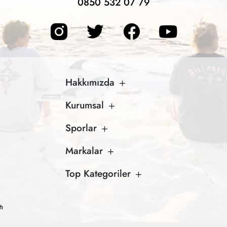
0850 532 07 79
Hakkımızda
Kurumsal
Sporlar
Markalar
Top Kategoriler
tı