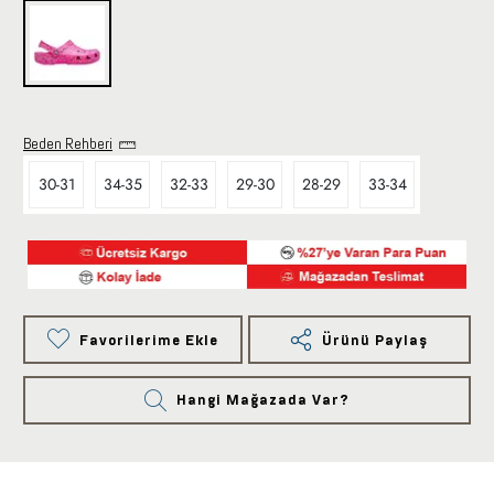
Beden Rehberi
30-31
34-35
32-33
29-30
28-29
33-34
Favorilerime Ekle
Ürünü Paylaş
Hangi Mağazada Var?