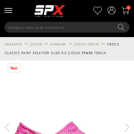
0
ANASAYFA
>>
ÇOCUK
>>
AYAKKABI
>>
ÇOCUK TERLIK
>>
CROCS
CLASSIC PAINT SPLATTER CLOG KIZ ÇOCUK PEMBE TERLIK
Yeni