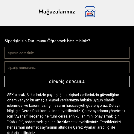
Mağazalarımız
Siparişinizin Durumunu Öğrenmek İster misiniz?
SİPARİŞ SORGULA
Doğaya ve spora tutkuyla bağlı olanların markası SPX, çeşitli
kategorilerde sunduğu spor giyim ürünleri, outdoor ayakkabılar,
ekipman ve aksesuarlar ile, her yerde ve her koşulda doğayla
buluşmayı mümkün kılıyor. Daima aktif bir yaşam tarzını
benimseyenlerin ihtiyaç duyabileceği her şey, SPX’in online