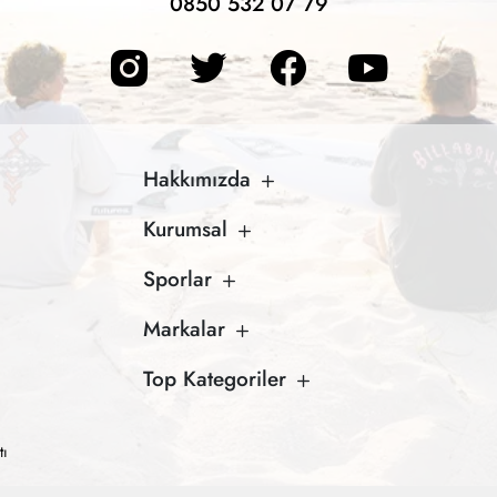
0850 532 07 79
Hakkımızda
Kurumsal
Sporlar
Markalar
Top Kategoriler
tı