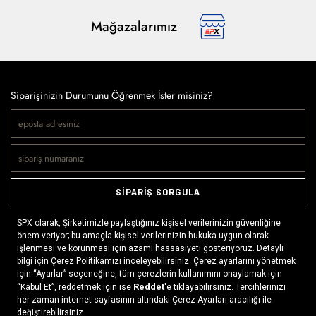
Mağazalarımız
Siparişinizin Durumunu Öğrenmek İster misiniz?
SİPARİŞ SORGULA
Doğaya ve spora tutkuyla bağlı olanların markası SPX, çeşitli
kategorilerde sunduğu spor giyim ürünleri, outdoor ayakkabılar,
ekipman ve aksesuarlar ile, her yerde ve her koşulda doğayla
buluşmayı mümkün kılıyor. Daima aktif bir yaşam tarzını
x
benimseyenlerin ihtiyaç duyabileceği her şey, SPX’in online