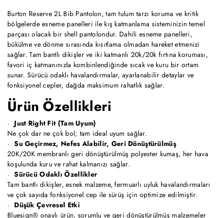
Burton Reserve 2L Bib Pantolon, tam tulum tarzı koruma ve kritik
bölgelerde esneme panelleri ile kış katmanlama sisteminizin temel
parçası olacak bir shell pantolondur. Dahili esneme panelleri,
bükülme ve dönme sırasında kısıtlama olmadan hareket etmenizi
sağlar. Tam bantlı dikişler ve iki katmanlı 20k/20k fırtına koruması,
favori iç katmanınızla kombinlendiğinde sıcak ve kuru bir ortam
sunar. Sürücü odaklı havalandırmalar, ayarlanabilir detaylar ve
fonksiyonel cepler, dağda maksimum rahatlık sağlar.
Ürün Özellikleri
Just Right Fit (Tam Uyum)
Ne çok dar ne çok bol; tam ideal uyum sağlar.
Su Geçirmez, Nefes Alabilir, Geri Dönüştürülmüş
20K/20K membranlı geri dönüştürülmüş polyester kumaş, her hava
koşulunda kuru ve rahat kalmanızı sağlar.
Sürücü Odaklı Özellikler
Tam bantlı dikişler, esnek malzeme, fermuarlı uyluk havalandırmaları
ve çok sayıda fonksiyonel cep ile sürüş için optimize edilmiştir.
Düşük Çevresel Etki
Bluesign® onaylı ürün, sorumlu ve geri dönüştürülmüş malzemeler