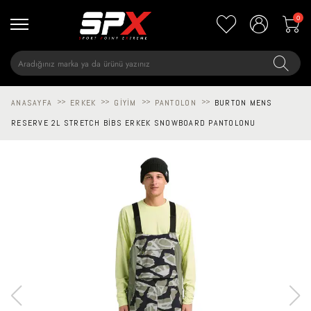
0
ANASAYFA
>>
ERKEK
>>
GIYIM
>>
PANTOLON
>>
BURTON MENS
RESERVE 2L STRETCH BIBS ERKEK SNOWBOARD PANTOLONU