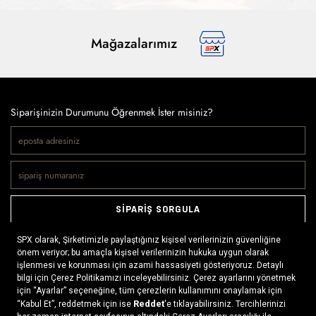
Mağazalarımız
Siparişinizin Durumunu Öğrenmek İster misiniz?
SİPARİŞ SORGULA
Doğaya ve spora tutkuyla bağlı olanların markası SPX, çeşitli
kategorilerde sunduğu spor giyim ürünleri, outdoor ayakkabılar,
ekipman ve aksesuarlar ile, her yerde ve her koşulda doğayla
buluşmayı mümkün kılıyor. Daima aktif bir yaşam tarzını
x