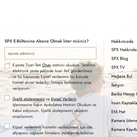
SPX E-Bültenine Abone Olmak İster misiniz?
Hakkımızda
SPX Hakkında
SPX Blog
E-posta Ticari İleti
Onay
metnini okudum. Tarafıma
SPX TV
elektronik posta şeklinde ticari ileti gönderilmesi
Mağaza Bul
ve bu kapsamda kişisel verilerimin bu konuda
hizmet alınan tedarikçi firmaya iletilmesine onay
İletişim
veriyorum.
Banka Hesap 
Üyelik sözleşmesini
ve
Kişisel Verilerin
İnsan Kaynakla
İşlenmesine İlişkin Aydınlatma Metnini Okudum ve
Kabul ediyorum. Üyelik sözleşmesini okudum
Etik Hat
onaylıyorum.
Kamera İzleme
Kişisel verilerimin hizmetin verilebilmesi için site
Kamera Kayıtla
altyapısını sağlayan firmaların yurtdışında bulunan