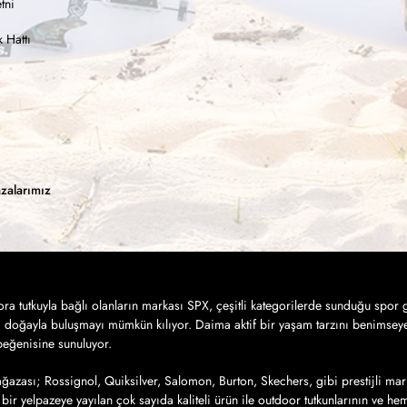
tni
 Hattı
zalarımız
a tutkuyla bağlı olanların markası SPX, çeşitli kategorilerde sunduğu spor g
a doğayla buluşmayı mümkün kılıyor. Daima aktif bir yaşam tarzını benimseye
 beğenisine sunuluyor.
azası; Rossignol, Quiksilver, Salomon, Burton, Skechers, gibi prestijli mar
bir yelpazeye yayılan çok sayıda kaliteli ürün ile outdoor tutkunlarının ve h