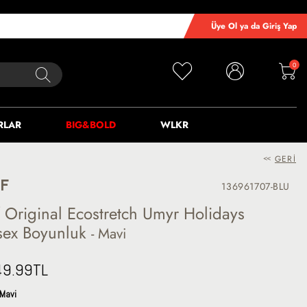
Üye Ol ya da Giriş Yap
0
RLAR
BIG&BOLD
WLKR
<<
GERI
F
136961707-BLU
f Original Ecostretch Umyr Holidays
sex Boyunluk
- Mavi
49.99
TL
Mavi