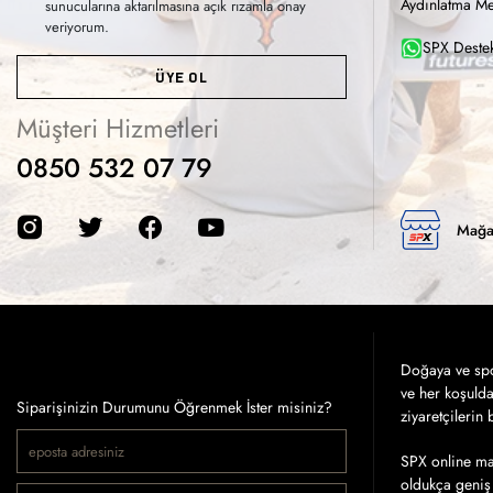
Aydınlatma Me
sunucularına aktarılmasına açık rızamla onay
veriyorum.
SPX Destek
ÜYE OL
Müşteri Hizmetleri
0850 532 07 79
Mağa
Doğaya ve spor
ve her koşuld
Siparişinizin Durumunu Öğrenmek İster misiniz?
ziyaretçilerin
SPX online mağ
oldukça geniş 