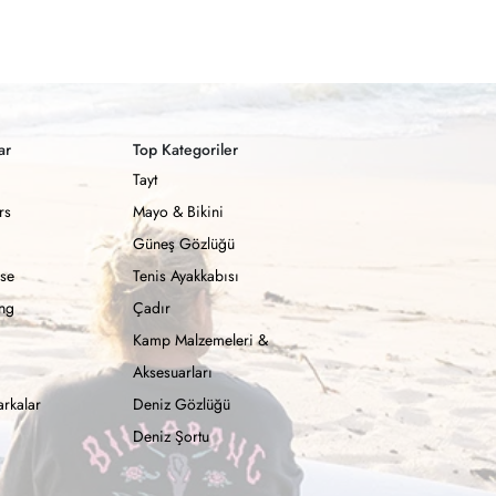
ar
Top Kategoriler
Tayt
rs
Mayo & Bikini
Güneş Gözlüğü
se
Tenis Ayakkabısı
ong
Çadır
Kamp Malzemeleri &
Aksesuarları
rkalar
Deniz Gözlüğü
Deniz Şortu