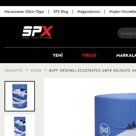
Macerasever Orkun Olgar
SPX Blog
Mağazalarımız
Müşteri Hizmetl
YENİ
FIRSAT
MARKAL
ANASAYFA
>>
KADIN
>>
BUFF ORIGINAL ECOSTRETCH UMYR HOLIDAYS U