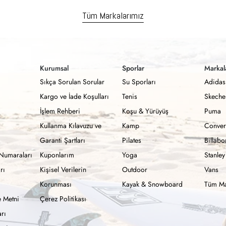
Tüm Markalarımız
Kurumsal
Sporlar
Markal
Sıkça Sorulan Sorular
Su Sporları
Adidas
Kargo ve İade Koşulları
Tenis
Skeche
İşlem Rehberi
Koşu & Yürüyüş
Puma
Kullanma Kılavuzu ve
Kamp
Conver
Garanti Şartları
Pilates
Billab
Numaraları
Kuponlarım
Yoga
Stanley
rı
Kişisel Verilerin
Outdoor
Vans
Korunması
Kayak & Snowboard
Tüm Ma
 Metni
Çerez Politikası
rı