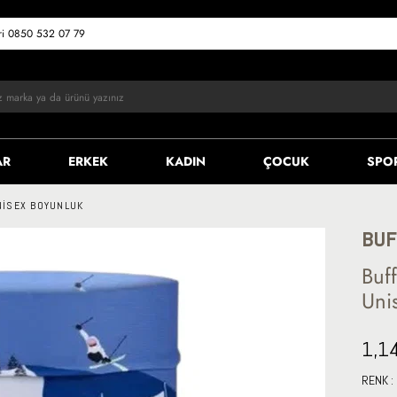
eri 0850 532 07 79
AR
ERKEK
KADIN
ÇOCUK
SPO
NISEX BOYUNLUK
BUF
Buf
Uni
1,1
RENK :