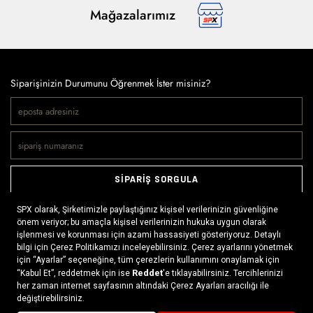
Mağazalarımız
Siparişinizin Durumunu Öğrenmek İster misiniz?
SİPARİŞ SORGULA
Doğaya ve spora tutkuyla bağlı olanların markası SPX, çeşitli
kategorilerde sunduğu spor giyim ürünleri, outdoor ayakkabılar,
ekipman ve aksesuarlar ile, her yerde ve her koşulda doğayla
buluşmayı mümkün kılıyor. Daima aktif bir yaşam tarzını
x
benimseyenlerin ihtiyaç duyabileceği her şey, SPX’in online
mağazasında ziyaretçilerin beğenisine sunuluyor.