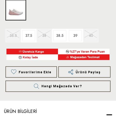
36.5
37.5
38
38.5
39
40
Favorilerime Ekle
Ürünü Paylaş
Hangi Mağazada Var?
ÜRÜN BILGILERI