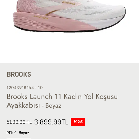
BROOKS
1204391B164 - 10
Brooks Launch 11 Kadın Yol Koşusu
Ayakkabısı
- Beyaz
3,899.99
TL
5199.99 TL
%25
RENK :
Beyaz