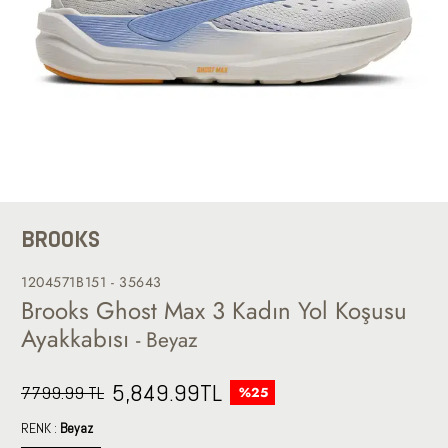
BROOKS
1204571B151 - 35643
Brooks Ghost Max 3 Kadın Yol Koşusu
Ayakkabısı
- Beyaz
5,849.99
TL
7799.99 TL
%25
RENK :
Beyaz