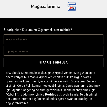
Mağazalarımız
Siparişinizin Durumunu Öğrenmek İster misiniz?
SİPARİŞ SORGULA
Doğaya ve spora tutkuyla bağlı olanların markası SPX, çeşitli
kategorilerde sunduğu spor giyim ürünleri, outdoor ayakkabılar,
ekipman ve aksesuarlar ile, her yerde ve her koşulda doğayla
buluşmayı mümkün kılıyor. Daima aktif bir yaşam tarzını
benimseyenlerin ihtiyaç duyabileceği her şey, SPX’in online
mağazasında ziyaretçilerin beğenisine sunuluyor.