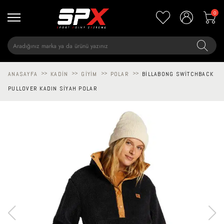
0
ANASAYFA
>>
KADIN
>>
GIYIM
>>
POLAR
>>
BILLABONG SWITCHBACK
PULLOVER KADIN SIYAH POLAR