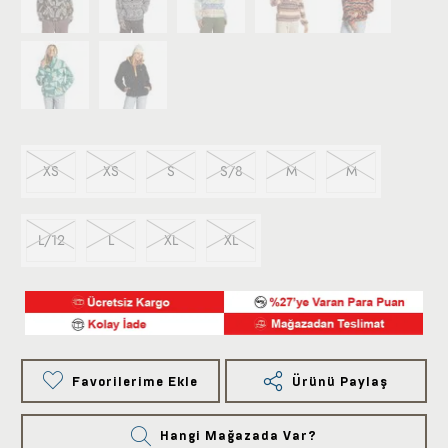
XS
XS
S
S/8
M
M
L/12
L
XL
XL
Favorilerime Ekle
Ürünü Paylaş
Hangi Mağazada Var?