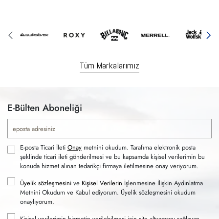
Tüm Markalarımız
E-Bülten Aboneliği
E-posta Ticari İleti
Onay
metnini okudum. Tarafıma elektronik posta
şeklinde ticari ileti gönderilmesi ve bu kapsamda kişisel verilerimin bu
konuda hizmet alınan tedarikçi firmaya iletilmesine onay veriyorum.
Üyelik sözleşmesini
ve
Kişisel Verilerin
İşlenmesine İlişkin Aydınlatma
Metnini Okudum ve Kabul ediyorum. Üyelik sözleşmesini okudum
onaylıyorum.
Kişisel verilerimin hizmetin verilebilmesi için site altyapısını sağlayan